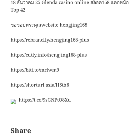
18 ธันวาคม 25 Glenda casino online สล็อต168 แตกหนัก
Top 42
ขอขอบพระคุณwebsite
hengjing168
https://rebrand.ly/hengjing168-plus
https://cutly.info/hengjing168-plus
https://bitt.to/mrlwm9
https://shorturl.asia/H5th6
https://t.co/9sGNPtO8Xu
Share