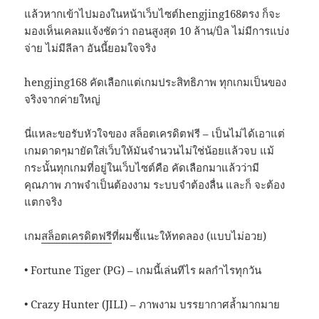
แล้วหากเข้าไปมองในหน้าเว็บไซต์hengjing168ตรง ก็จะ
มองเห็นเคลมแจ้งชัดว่า ถอนสูงสุด 10 ล้าน/บิล ไม่มีการแบ่ง
จ่าย ไม่มีลีลา อันนี้ยอมใจจริง
hengjing168 คัดเลือกแต่เกมประสิทธิภาพ ทุกเกมเป็นของ
จริงจากค่ายใหญ่
นี่แหละขอรับหัวใจของ สล็อตเครดิตฟรี – เป็นไม่ได้เอาแต่
เกมดาดๆมายัดใส่เว็บให้มันจำนวนไม่ใช่น้อยแล้วจบ แม้
กระนั้นทุกเกมที่อยู่ในเว็บไซต์คือ คัดเลือกมาแล้วว่ามี
คุณภาพ ภาพจำเป็นต้องงาม ระบบจำต้องลื่น และก็ จะต้อง
แตกจริง
เกม
สล็อตเครดิตฟรี
ที่ผมชี้แนะให้ทดลอง (แบบไม่อวย)
• Fortune Tiger (PG) – เกมนี้เล่นทีไร ผลกำไรทุกวัน
• Crazy Hunter (JILI) – ภาพงาม บรรยากาศล้ำมากมาย