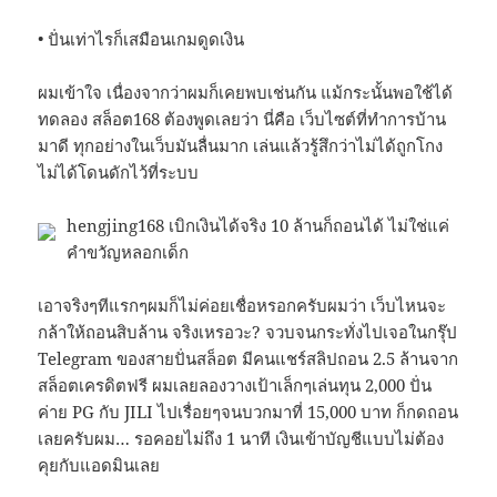
• ปั่นเท่าไรก็เสมือนเกมดูดเงิน
ผมเข้าใจ เนื่องจากว่าผมก็เคยพบเช่นกัน แม้กระนั้นพอใช้ได้
ทดลอง สล็อต168 ต้องพูดเลยว่า นี่คือ เว็บไซต์ที่ทำการบ้าน
มาดี ทุกอย่างในเว็บมันลื่นมาก เล่นแล้วรู้สึกว่าไม่ได้ถูกโกง
ไม่ได้โดนดักไว้ที่ระบบ
hengjing168 เบิกเงินได้จริง 10 ล้านก็ถอนได้ ไม่ใช่แค่
คำขวัญหลอกเด็ก
เอาจริงๆทีแรกๆผมก็ไม่ค่อยเชื่อหรอกครับผมว่า เว็บไหนจะ
กล้าให้ถอนสิบล้าน จริงเหรอวะ? จวบจนกระทั่งไปเจอในกรุ๊ป
Telegram ของสายปั่นสล็อต มีคนแชร์สลิปถอน 2.5 ล้านจาก
สล็อตเครดิตฟรี ผมเลยลองวางเป้าเล็กๆเล่นทุน 2,000 ปั่น
ค่าย PG กับ JILI ไปเรื่อยๆจนบวกมาที่ 15,000 บาท ก็กดถอน
เลยครับผม… รอคอยไม่ถึง 1 นาที เงินเข้าบัญชีแบบไม่ต้อง
คุยกับแอดมินเลย