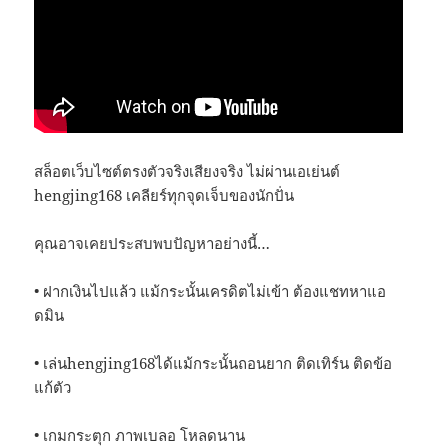
สล็อตเว็บไซต์ตรงตัวจริงเสียงจริง ไม่ผ่านเอเย่นต์
hengjing168 เคลียร์ทุกจุดเจ็บของนักปั่น
คุณอาจเคยประสบพบปัญหาอย่างนี้…
• ฝากเงินไปแล้ว แม้กระนั้นเครดิตไม่เข้า ต้องแชทหาแอ
ดมิน
• เล่นhengjing168ได้แม้กระนั้นถอนยาก ติดเทิร์น ติดข้อ
แก้ตัว
• เกมกระตุก ภาพเบลอ โหลดนาน