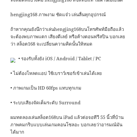
hengjing168 ภาพงาม ชัดแจ๋ว เล่นลื่นทุกอุปกรณ์
ถ้าหากคุณยังนึกว่าเล่นhengjing168บนโทรศัพท์มือถือแล้ว
จะต้องพบภาพแตก เสียงดีเลย์ หรือค้างตอนฟรีสปิน บอกเลย
ว่า สล็อต168 จะเปลี่ยนความคิดนั้นให้หมด
• รองรับทั้งยัง iOS / Android / Tablet / PC
• ไม่ต้องโหลดแอป ใช้เบราว์เซอร์เข้าเล่นได้เลย
• ภาพเกมเป็น HD 60fps แทบทุกเกม
• ระบบเสียงจัดเต็มระดับ Surround
ผมทดลองเล่นสล็อต168บน iPad แล้วต่อจอทีวี 55 นิ้วที่บ้าน
ภาพคมกริบแบบเล่นเกมคอนโซลอะ บอกเลยว่าอารมณ์มัน
ได้มาก