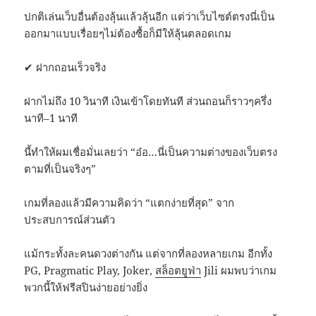
ปกติเล่นเว็บอื่นต้องลุ้นแล้วลุ้นอีก แต่ว่าเว็บไซต์ตรงนี่เป็น
ออกมาแบบเรื่อยๆไม่ต้องซื้อก็มีให้ลุ้นตลอดเกม
✔ ฝากถอนเร็วจริง
ฝากไม่ถึง 10 วินาที เงินเข้าโดยทันที ส่วนถอนก็ราวๆครึ่ง
นาที–1 นาที
นี้ทำให้ผมเชื่อมั่นเลยว่า “อ๋อ…นี่เป็นความต่างของเว็บตรง
ตามที่เป็นจริงๆ”
เกมที่ลองแล้วมีความคิดว่า “แตกง่ายที่สุด” จาก
ประสบการณ์ส่วนตัว
แม้กระทั้งละคนดวงต่างกัน แต่จากที่ลองหลายเกม อีกทั้ง
PG, Pragmatic Play, Joker,
สล็อตยูฟ่า
Jili ผมพบว่าเกม
พวกนี้ให้ฟรีสปินง่ายอย่างยิ่ง