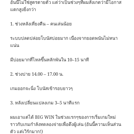
อันนี้ไม่ใช่สูตรตายตัว แต่ว่าเป็นช่วงๆที่ผมสังเกตว่ามีโอกาส
แตกสูงยิ่งกว่า
1. ช่วงหลังเที่ยงคืน – คนเล่นน้อย
ระบบปลดปล่อยโบนัสบ่อยมาก เนื่องจากยอดพนันไม่หนา
แน่น
มีบ่อยมากที่ไหลขึ้นหลักพันใน 10–15 นาที
2. ช่วงบ่าย 14.00 – 17.00 น.
เกมออกจะนิ่ง โบนัสเข้ารอบยาวๆ
3. หลังเปลี่ยนแปลงเกม 3–5 นาทีแรก
ผมเอาแต่ได้ BIG WIN ในช่วงแรกๆของการเริ่มเกมใหม่
ราวกับเกมกำลังทดลองจ่ายเพื่อดึงผู้เล่น (อันนี้ความเห็นส่วน
ตัว แต่เวิร์กมาก!)