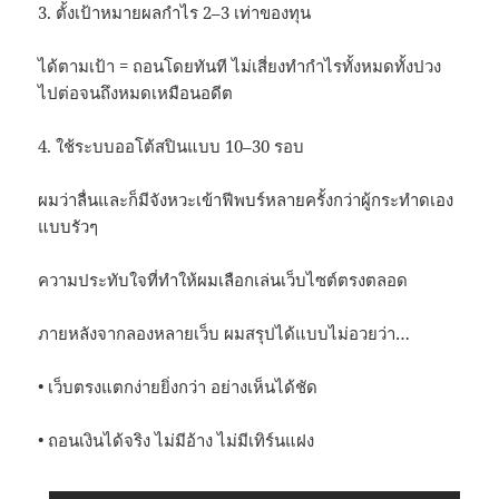
3. ตั้งเป้าหมายผลกำไร 2–3 เท่าของทุน
ได้ตามเป้า = ถอนโดยทันที ไม่เสี่ยงทำกำไรทั้งหมดทั้งปวง
ไปต่อจนถึงหมดเหมือนอดีต
4. ใช้ระบบออโต้สปินแบบ 10–30 รอบ
ผมว่าลื่นและก็มีจังหวะเข้าฟีพบร์หลายครั้งกว่าผู้กระทำดเอง
แบบรัวๆ
ความประทับใจที่ทำให้ผมเลือกเล่นเว็บไซต์ตรงตลอด
ภายหลังจากลองหลายเว็บ ผมสรุปได้แบบไม่อวยว่า…
• เว็บตรงแตกง่ายยิ่งกว่า อย่างเห็นได้ชัด
• ถอนเงินได้จริง ไม่มีอ้าง ไม่มีเทิร์นแฝง