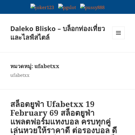
Daleko Blisko – บล็อกท่องเที่ยว
และไลฟ์สไตล์
เมนู
และวิด
เจ็ต
หมวดหมู่:
ufabetxx
ufabetxx
สล็อตยูฟ่า Ufabetxx 19
February 69 สล็อตยูฟ่า
แพลตฟอร์มแทงบอล ครบทุกคู่
เล่นหวยให้ราคาดี ต่อรองบอล ดี