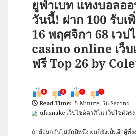
ยูฟ่าเบท แทงบอลออน
วันนี้! ฝาก 100 รับเพ
16 พฤศจิกา 68 เวปไ
casino online เว็บเ
ฟรี Top 26 by Cole
0
0
0
0
Read Time:
5 Minute, 56 Second
ufasnake เว็บไซต์คาสิโน เว็บไซต์ตรง 
ถ้าย้อนกลับไปสักปีหนึ่ง ผมก็ยังเป็นอีกผู้ท