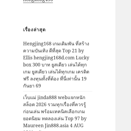
เรื่องล่าสุด
Hengjing168 เกมเดิมพัน ที่สร้าง
ความบันเทิง ดีที่สุด Top 21 by
Ellis hengjing168d.com Lucky
box 300 บาท ยูสเดียว เล่นได้ทุก
เกม ยูสเดียว เล่นได้ทุกเกม เครดิต
ฟรี ลงทุนทั้งที่ต้อง ที่นี่เท่านั้น 19
กันยา 69
เว็บแม่ jinda888 webแจกหนัก
สล็อต 2026 รวมทุกเรื่องที่ควรรู้
ก่อนเล่น พร้อมเทคนิคเลือกเกม
ยอดนิยม ทดลองเล่น Top 97 by
Maureen Jin888.asia 4 AUG