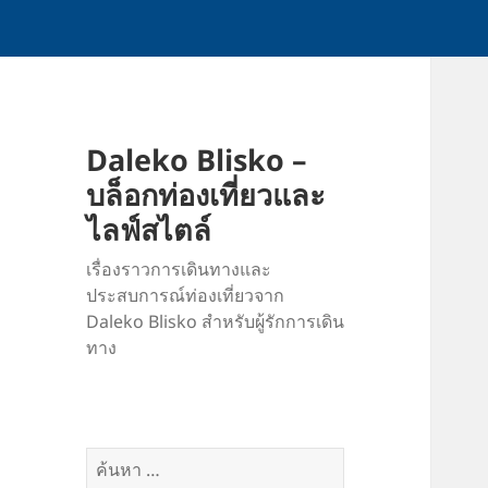
Daleko Blisko –
บล็อกท่องเที่ยวและ
ไลฟ์สไตล์
เรื่องราวการเดินทางและ
ประสบการณ์ท่องเที่ยวจาก
Daleko Blisko สำหรับผู้รักการเดิน
ทาง
ค้นหา
สำหรับ: