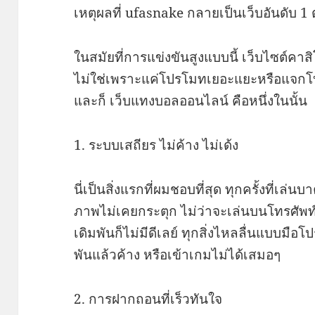
เหตุผลที่ ufasnake กลายเป็นเว็บอันดับ 1 
ในสมัยที่การแข่งขันสูงแบบนี้ เว็บไซต์คาสิโ
ไม่ใช่เพราะแค่โปรโมทเยอะแยะหรือแจกโบน
และก็ เว็บแทงบอลออนไลน์ คือหนึ่งในนั้น
1. ระบบเสถียร ไม่ค้าง ไม่เด้ง
นี่เป็นสิ่งแรกที่ผมชอบที่สุด ทุกครั้งที่เล่น
ภาพไม่เคยกระตุก ไม่ว่าจะเล่นบนโทรศัพท์
เดิมพันก็ไม่มีดีเลย์ ทุกสิ่งไหลลื่นแบบมือโป
พันแล้วค้าง หรือเข้าเกมไม่ได้เสมอๆ
2. การฝากถอนที่เร็วทันใจ