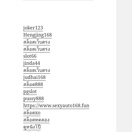
joker123
Hengjing168
สล็อตเว็บตรง
สล็อตเว็บตรง
slot66
jinda44
สล็อตเว็บตรง
judhai168
สล็อต888
pgslot
pussy888
https://www.sexyauto168.fun
สล็อตxo
สล็อตทดลอง
ดูหนังโป๊