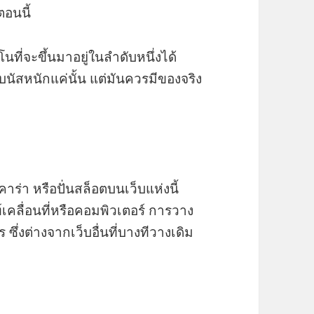
ตอนนี้
นที่จะขึ้นมาอยู่ในลำดับหนึ่งได้
ัสหนักแค่นั้น แต่มันควรมีของจริง
บาคาร่า หรือปั่นสล็อตบนเว็บแห่งนี้
เคลื่อนที่หรือคอมพิวเตอร์ การวาง
ร ซึ่งต่างจากเว็บอื่นที่บางทีวางเดิม