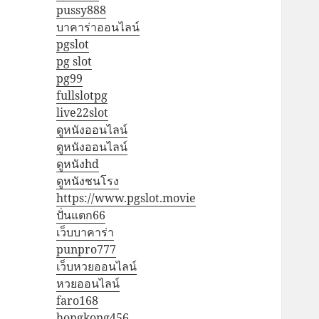
pussy888
บาคาร่าออนไลน์
pgslot
pg slot
pg99
fullslotpg
live22slot
ดูหนังออนไลน์
ดูหนังออนไลน์
ดูหนังhd
ดูหนังชนโรง
https://www.pgslot.movie
ปั่นแตก66
เว็บบาคาร่า
punpro777
เว็บหวยออนไลน์
หวยออนไลน์
faro168
hongkong456