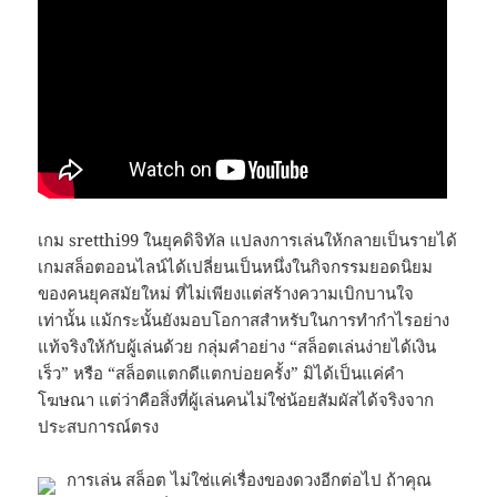
เกม sretthi99 ในยุคดิจิทัล แปลงการเล่นให้กลายเป็นรายได้
เกมสล็อตออนไลน์ได้เปลี่ยนเป็นหนึ่งในกิจกรรมยอดนิยม
ของคนยุคสมัยใหม่ ที่ไม่เพียงแต่สร้างความเบิกบานใจ
เท่านั้น แม้กระนั้นยังมอบโอกาสสำหรับในการทำกำไรอย่าง
แท้จริงให้กับผู้เล่นด้วย กลุ่มคำอย่าง “สล็อตเล่นง่ายได้เงิน
เร็ว” หรือ “สล็อตแตกดีแตกบ่อยครั้ง” มิได้เป็นแค่คำ
โฆษณา แต่ว่าคือสิ่งที่ผู้เล่นคนไม่ใช่น้อยสัมผัสได้จริงจาก
ประสบการณ์ตรง
การเล่น สล็อต ไม่ใช่แค่เรื่องของดวงอีกต่อไป ถ้าคุณ