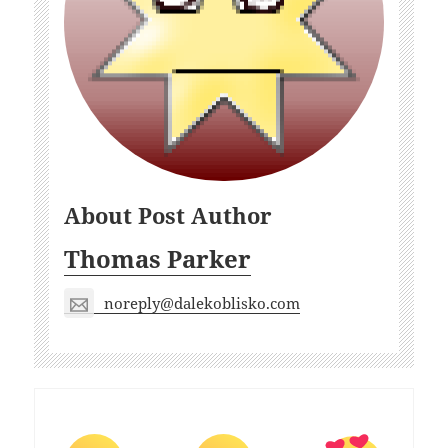
About Post Author
Thomas Parker
noreply@dalekoblisko.com