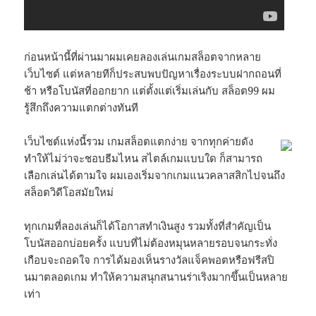
ก่อนหน้านี้ที่ผ่านมาผมเคยลองเล่นเกมสล็อตจากหลาย
เว็บไซต์ แต่หลายทีก็ประสบพบปัญหาเรื่องระบบฝากถอนที่
ช้า หรือโบนัสที่ออกยาก แต่ตั้งแต่เริ่มเล่นกับ สล็อต99 ผม
รู้สึกถึงความแตกต่างทันที
เว็บไซต์แห่งนี้รวม เกมสล็อตแตกง่าย จากทุกค่ายดัง
ทำให้ไม่ว่าจะชอบธีมไหน สไตล์เกมแบบใด ก็สามารถ
เลือกเล่นได้ตามใจ ผมเองเริ่มจากเกมแนวคลาสสิกไปจนถึง
สล็อตวิดีโอสมัยใหม่
ทุกเกมที่ลองเล่นก็ได้โอกาสทำเงินสูง รวมทั้งที่สำคัญเป็น
โบนัสออกบ่อยครั้ง แบบที่ไม่ต้องหมุนหลายรอบจนกระทั่ง
เกือบจะถอดใจ การได้มองเห็นรางวัลแจ็คพอตหรือฟรีสปิ
นมาตลอดเกม ทำให้ความสนุกสนานร่าเริงมากขึ้นเป็นหลาย
เท่า