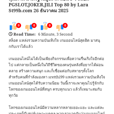
PGSLOT,JOKER,JILI Top 80 by Lara
St99b.com 26 ธันวาคม 2025
0
0
0
0
Read Time:
6 Minute, 3 Second
สล็อต แหล่งรวมความบันเทิงใจ เกมออนไลน์สุดฮิต มาสนุ
กกับเราได้แล้ว
เกมออนไลน์ไม่ได้เป็นเพียงกิจกรรมเพื่อความรื่นเริงใจอีกต่อ
ไป แต่กลายเป็นหนึ่งในวิถีชีวิตของคนรุ่นหลังที่อยากได้ผ่อน
คลาย สร้างความสนุก และก็เชื่อมต่อกับสหายๆทั้งโลก
สำหรับคนที่กำลังมองหา sretthi99 แหล่งรวมความบันเทิงใจ
เกมออนไลน์สุดได้รับความนิยม วันนี้เราจะพาคุณไปรู้จักกับ
โลกของเกมออนไลน์ที่สนุก ครบทุกแนว แล้วก็เหมาะสมกับ
ทุกวัย
โลกของเกมออนไลน์มีความหลากหลายเยอะแยะ และแต่ละ
ประเภทก็มีเสน่ห์เฉพาะบุคคล พวกเรามาดูกันว่าเกมออนไลน์