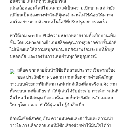
อันตราย เล่นได้ทุกวัสดุอุปกรณ์
เล่นสล็อตออนไลน์ไม่เฉพาะแต่เป็นความเบิกบาน แต่ว่ายัง
เปลี่ยนเป็นช่องทางทำเงินที่ผู้คนจำนวนไม่ใช้น้อยให้ความ
สนใจอย่างมาก ด้วยเทคโนโลยีที่ปรับปรุงอย่างรวดเร็ว
ทำให้เกม sretthi99 มีความหลากหลายรวมทั้งเบิกบานเพิ่ม
ขึ้น โดยเฉพาะอย่างยิ่งเกมสล็อตคุณภาพสูงจากค่ายชั้นนำที่
ไม่เพียงแต่ให้ความสนุกสนาน แต่ยังมาพร้อมระบบที่ล้ำยุค
ปลอดภัย และรองรับการเล่นผ่านทุกวัสดุอุปกรณ์
สล็อต จากค่ายชั้นนำมีข้อดีหลายประการ เริ่มจากเรื่อง
ของ ประสิทธิภาพของเกม เกมสล็อตจากค่ายดังมักถูก
วางแบบด้วยกราฟิกที่งาม เอฟเฟกต์เสียงที่สมจริงสมจัง รวม
ทั้งระบบเกมที่เสถียร ทำให้ผู้เล่นได้รับประสบการณ์การเล่นที่
ลื่นไหล ไม่มีสะดุด ยิ่งกว่านั้นค่ายชั้นนำยังมีการอัปเดตเกม
ใหม่ๆโดยตลอด ทำให้ผู้เล่นไม่รู้จักสึกเบื่อ
อีกหนึ่งข้อดีสำคัญเป็น ความมั่นคงและยั่งยืนและความน่า
วางใจ การเลือกค่ายเกมที่มีชื่อเสียงช่วยทำให้มั่นใจได้ว่า