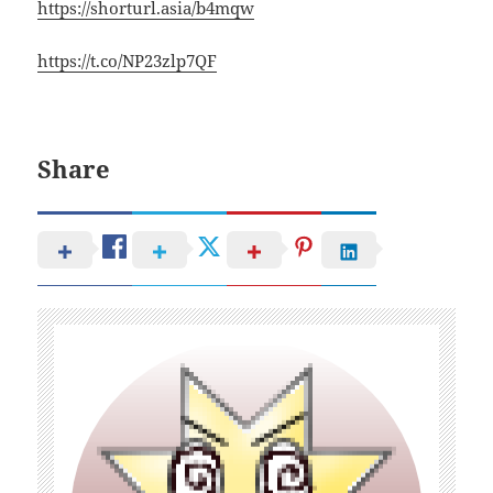
https://shorturl.asia/b4mqw
https://t.co/NP23zlp7QF
Share