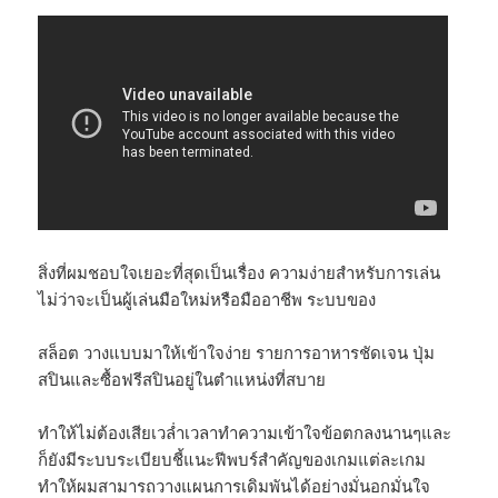
สิ่งที่ผมชอบใจเยอะที่สุดเป็นเรื่อง ความง่ายสำหรับการเล่น
ไม่ว่าจะเป็นผู้เล่นมือใหม่หรือมืออาชีพ ระบบของ
สล็อต วางแบบมาให้เข้าใจง่าย รายการอาหารชัดเจน ปุ่ม
สปินและซื้อฟรีสปินอยู่ในตำแหน่งที่สบาย
ทำให้ไม่ต้องเสียเวล่ำเวลาทำความเข้าใจข้อตกลงนานๆและ
ก็ยังมีระบบระเบียบชี้แนะฟีพบร์สำคัญของเกมแต่ละเกม
ทำให้ผมสามารถวางแผนการเดิมพันได้อย่างมั่นอกมั่นใจ