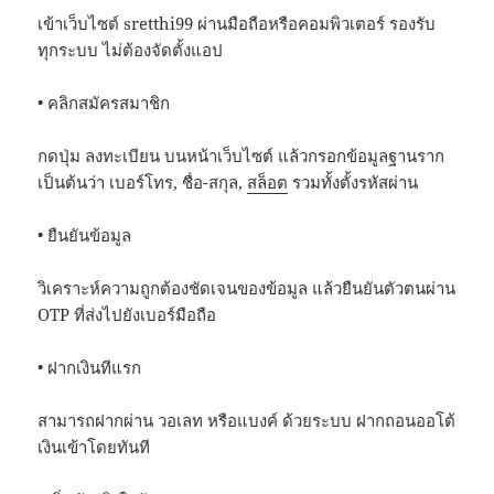
เข้าเว็บไซต์ sretthi99 ผ่านมือถือหรือคอมพิวเตอร์ รองรับ
ทุกระบบ ไม่ต้องจัดตั้งแอป
• คลิกสมัครสมาชิก
กดปุ่ม ลงทะเบียน บนหน้าเว็บไซต์ แล้วกรอกข้อมูลฐานราก
เป็นต้นว่า เบอร์โทร, ชื่อ-สกุล,
สล็อต
รวมทั้งตั้งรหัสผ่าน
• ยืนยันข้อมูล
วิเคราะห์ความถูกต้องชัดเจนของข้อมูล แล้วยืนยันตัวตนผ่าน
OTP ที่ส่งไปยังเบอร์มือถือ
• ฝากเงินทีแรก
สามารถฝากผ่าน วอเลท หรือแบงค์ ด้วยระบบ ฝากถอนออโต้
เงินเข้าโดยทันที