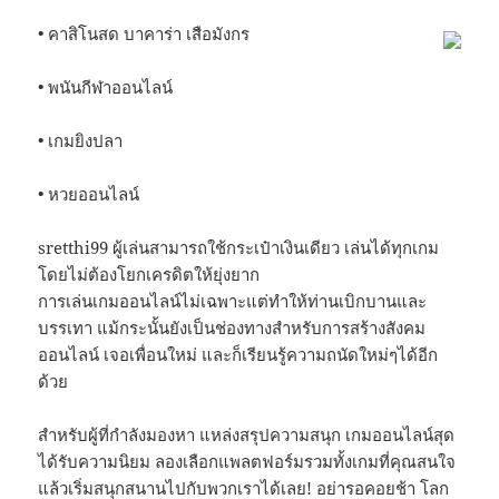
• คาสิโนสด บาคาร่า เสือมังกร
• พนันกีฬาออนไลน์
• เกมยิงปลา
• หวยออนไลน์
sretthi99 ผู้เล่นสามารถใช้กระเป๋าเงินเดียว เล่นได้ทุกเกม
โดยไม่ต้องโยกเครดิตให้ยุ่งยาก
การเล่นเกมออนไลน์ไม่เฉพาะแต่ทำให้ท่านเบิกบานและ
บรรเทา แม้กระนั้นยังเป็นช่องทางสำหรับการสร้างสังคม
ออนไลน์ เจอเพื่อนใหม่ และก็เรียนรู้ความถนัดใหม่ๆได้อีก
ด้วย
สำหรับผู้ที่กำลังมองหา แหล่งสรุปความสนุก เกมออนไลน์สุด
ได้รับความนิยม ลองเลือกแพลตฟอร์มรวมทั้งเกมที่คุณสนใจ
แล้วเริ่มสนุกสนานไปกับพวกเราได้เลย! อย่ารอคอยช้า โลก