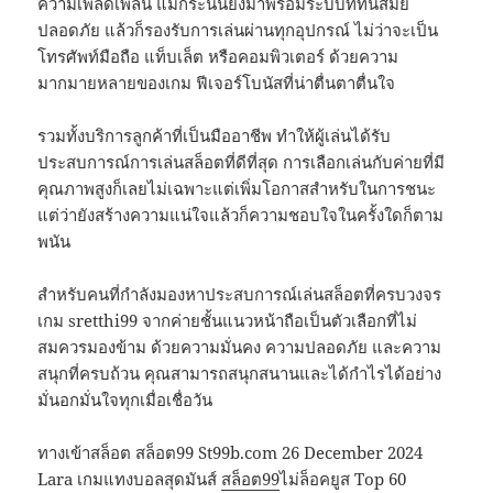
ความเพลิดเพลิน แม้กระนั้นยังมาพร้อมระบบที่ทันสมัย
ปลอดภัย แล้วก็รองรับการเล่นผ่านทุกอุปกรณ์ ไม่ว่าจะเป็น
โทรศัพท์มือถือ แท็บเล็ต หรือคอมพิวเตอร์ ด้วยความ
มากมายหลายของเกม ฟีเจอร์โบนัสที่น่าตื่นตาตื่นใจ
รวมทั้งบริการลูกค้าที่เป็นมืออาชีพ ทำให้ผู้เล่นได้รับ
ประสบการณ์การเล่นสล็อตที่ดีที่สุด การเลือกเล่นกับค่ายที่มี
คุณภาพสูงก็เลยไม่เฉพาะแต่เพิ่มโอกาสสำหรับในการชนะ
แต่ว่ายังสร้างความแน่ใจแล้วก็ความชอบใจในครั้งใดก็ตาม
พนัน
สำหรับคนที่กำลังมองหาประสบการณ์เล่นสล็อตที่ครบวงจร
เกม sretthi99 จากค่ายชั้นแนวหน้าถือเป็นตัวเลือกที่ไม่
สมควรมองข้าม ด้วยความมั่นคง ความปลอดภัย และความ
สนุกที่ครบถ้วน คุณสามารถสนุกสนานและได้กำไรได้อย่าง
มั่นอกมั่นใจทุกเมื่อเชื่อวัน
ทางเข้าสล็อต สล็อต99 St99b.com 26 December 2024
Lara เกมแทงบอลสุดมันส์
สล็อต99
ไม่ล็อคยูส Top 60