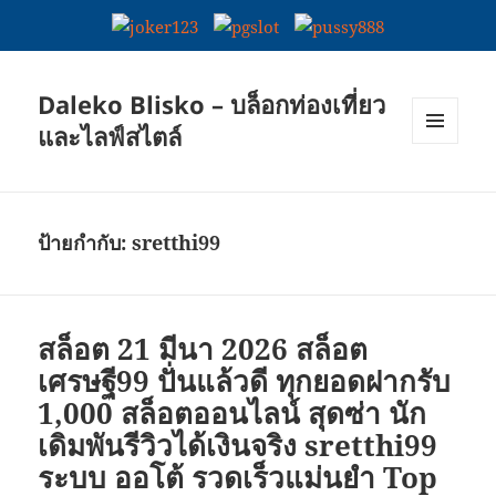
Daleko Blisko – บล็อกท่องเที่ยว
และไลฟ์สไตล์
เมนู
และวิด
เจ็ต
ป้ายกำกับ:
sretthi99
สล็อต 21 มีนา 2026 สล็อต
เศรษฐี99 ปั่นแล้วดี ทุกยอดฝากรับ
1,000 สล็อตออนไลน์ สุดซ่า นัก
เดิมพันรีวิวได้เงินจริง sretthi99
ระบบ ออโต้ รวดเร็วแม่นยำ Top