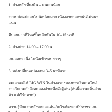
1. ช่วงหลังเที่ยงคืน – คนเล่นน้อย
ระบบปลดปล่อยโบนัสบ่อยมาก เนื่องจากยอดพนันไม่หนา
แน่น
มีบ่อยมากที่ไหลขึ้นหลักพันใน 10–15 นาที
2. ช่วงบ่าย 14.00 – 17.00 น.
เกมออกจะนิ่ง โบนัสเข้ารอบยาวๆ
3. หลังเปลี่ยนแปลงเกม 3–5 นาทีแรก
ผมเอาแต่ได้ BIG WIN ในช่วงแรกๆของการเริ่มเกมใหม่
ราวกับเกมกำลังทดลองจ่ายเพื่อดึงผู้เล่น (อันนี้ความเห็นส่วน
ตัว แต่เวิร์กมาก!)
ความรู้สึกแรกหลังทดลองเล่นเว็บไซต์ตรง ufabetxx เกม