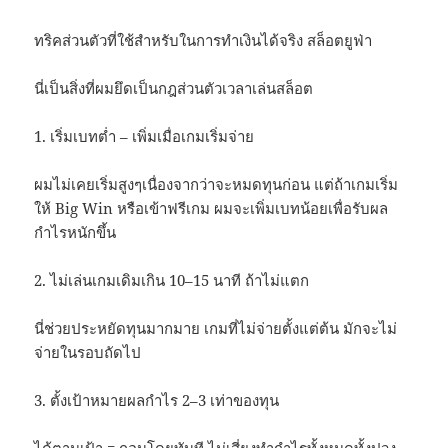
ทริคส่วนตัวที่ใช้สำหรับในการทำเงินได้จริง สล็อตยูฟ่า
นี่เป็นสิ่งที่ผมยึดเป็นกฎส่วนตัวเวลาเล่นสล็อต
1. เริ่มเบทต่ำ – เพิ่มเมื่อเกมเริ่มจ่าย
ผมไม่เคยเริ่มสูงๆเนื่องจากว่าจะหมดทุนก่อน แต่ถ้าเกมเริ่ม
ให้ Big Win หรือเข้าฟรีเกม ผมจะเพิ่มเบทน้อยเพื่อรับผล
กำไรหนักขึ้น
2. ไม่เล่นเกมเดิมเกิน 10–15 นาที ถ้าไม่แตก
นี่ช่วยประหยัดทุนมากมาย เกมที่ไม่จ่ายตั้งแต่ต้น มักจะไม่
จ่ายในรอบถัดไป
3. ตั้งเป้าหมายผลกำไร 2–3 เท่าของทุน
ได้ตามเป้า = ถอนโดยทันที ไม่เสี่ยงทำกำไรทั้งหมดทั้งปวง