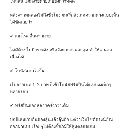
ไหลลื่น แตกง่ายดายเสียยิ่งกว่าที่คิด
หลังจากทดลองไม่ถึงชั่วโมง ผมเริ่มสังเกตความต่างแบบเห็น
ได้ชัดเลยว่า
✔ เกมไหลลื่นมากมาย
ไม่มีค้าง ไม่มีกระเด้ง หรือจังหวะภาพสะดุด ทำให้เล่นต่อ
เนื่องได้
✔ โบนัสแตกไวขึ้น
เริ่มจากเบท 1–2 บาท ก็เข้าโบนัสฟรีสปินได้แบบงงเต็กๆ
หลายรอบ
✔ ฟรีสปินออกหลายครั้งกว่าเดิม
ปกติเล่นเว็บอื่นต้องลุ้นแล้วลุ้นอีก แต่ว่าเว็บไซต์ตรงนี่เป็น
ออกมาแบบเรื่อยๆไม่ต้องซื้อก็มีให้ลุ้นตลอดเกม