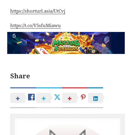
https://shorturl.asia/UtCvj
https://t.co/V5sfuMiawu
Share