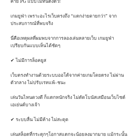
ค่าย PG แบบไม่ทันตั้งตัว!
เกมยูฟ่า เพราะอะไรเว็บตรงถึง “แตกง่ายดายกว่า” จาก
ประสบการณ์ที่พบจริง
นี่คือเหตุผลที่ผมพบจากการลองเล่นหลายเว็บ เกมยูฟ่า
เปรียบกันแบบเห็นได้ชัดๆ
✔ ไม่มีการล็อคยูส
เว็บตรงทำงานด้วยระบบออโต้จากค่ายเกมโดยตรง ไม่ผ่าน
ตัวกลาง ไม่ปรับเรทแพ้–ชนะ
เล่นวันไหนดวงดี ก็แตกหนักจริง ไม่ตัดโบนัสเสมือนเว็บไซต์
เอเย่นต์บางเจ้า
✔ ระบบลื่น ไม่มีค้าง ไม่สะดุด
เล่นสล็อตที่กระตุกๆโอกาสแตกจะน้อยลงมากมาย แม้กระนั้น