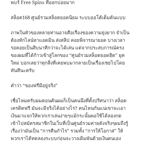
พบร์ Free Spins ที่ออกบ่อยมาก
สล็อต168 ศูนย์รวมสล็อตยอดนิยม ระบบออโต้เต็มต้นแบบ
ภาพในหัวของหลายท่านอาจคือเรื่องของความยุ่งยาก จำเป็น
ต้องทักไลน์หาแอดมิน ส่งสลิป คอยพิจารณายอด บางเวลา
รอคอยเป็นสิบนาทีกว่าจะได้เล่น แต่จากประสบการณ์ตรง
ของผมที่ได้ก้าวเข้าสู่โลกของ “ศูนย์รวมสล็อตยอดฮิต” ยุค
ใหม่ บอกเลยว่าทุกสิ่งที่เคยพบมากลายเป็นเรื่องเชยไปโดย
ทันทีนะครับ
คำว่า “ของฟรีมีอยู่จริง”
เชื่อไหมครับผมตอนต้นผมก็เป็นคนนึงที่ตั้งปริศนาว่า สล็อต
เครดิตฟรี มันจะมีจริงได้อย่างไร? คนไหนกันแน่เขาจะเอา
เงินมาแจกให้พวกเราเล่นง่ายๆแม้กระนั้นพอใช้ได้ลองกด
เข้าไปสมัครสมาชิกในเว็บที่เป็นศูนย์รวมค่ายดังจริงๆผมถึงรู้
เรื่องว่ามันเป็น “การคืนกำไร” รวมทั้ง “การให้โอกาส” ให้
พวกเราได้ทดลองระบบก่อนจะวางเดิมพันด้วยเงินตนเอง