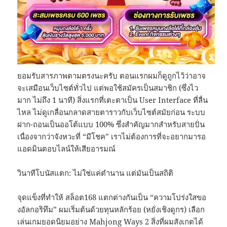
ยอมรับสารภาพตามตรงนะครับ ตอนแรกผมก็ดูถูกไว้ว่าอาจ
จะเสมือนเว็บไซต์ทั่วไป แต่พอใช้สมัครเป็นสมาชิก (ซึ่งไว
มาก ไม่ถึง 1 นาที) สิ่งแรกที่เตะตาเป็น User Interface ที่ลื่น
ไหล ไม่ดูเกลื่อนกลาดสายตาราวกับเว็บไซต์สมัยก่อน ระบบ
ฝาก-ถอนเป็นออโต้แบบ 100% ซึ่งสำคัญมากสำหรับสายปั่น
เนื่องจากว่าจังหวะที่ “มีโชค” เราไม่ต้องการที่จะอยากมารอ
แอดมินตอบไลน์ให้เสียอารมณ์
วินาทีโบนัสแตก: ไม่ใช่แค่ตำนาน แต่มันเป็นสถิติ
จุดแข็งที่ทำให้ สล็อต168 แตกต่างกันเป็น “ความโปร่งใสขอ
งอัลกอริทึม” ผมเริ่มต้นด้วยทุนหลักร้อย (หยั่งเชิงดูกร) เลือก
เล่นเกมยอดนิยมอย่าง Mahjong Ways 2 สิ่งที่ผมสังเกตได้