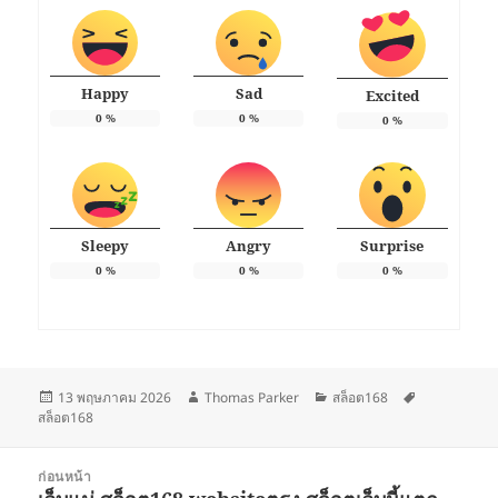
Happy
Sad
Excited
0
%
0
%
0
%
Sleepy
Angry
Surprise
0
%
0
%
0
%
เขียน
ผู้
หมวด
ป้าย
13 พฤษภาคม 2026
Thomas Parker
สล็อต168
เมื่อ
เขียน
หมู่
กำกับ
สล็อต168
แนะแนว
ก่อนหน้า
เรื่อง