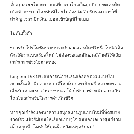
ทั้งทรูวอเลทโดยตรง พอเพียงเราโอนเงินปุบปับ ยอดเครดิต
เด้งเข้ากระเป๋าโดยทันทีโดยไม่ต้องส่งสลิปรับรอง และก็ที่
สำคัญ เวลาเบิกเงิน…ยอดเข้าบัญชีไวแบบ
ไม่ทันตั้งตัว
• การรับโปรโมชั่น: ระบบจะคำนวณเครดิตฟรีหรือโบนัสเติม
เงินให้เราแบบเรียลไทม์ ไม่ต้องรอแอนมินอนุมัตำหนิให้เสีย
เวล่ำเวลาช่วงโอกาสทอง
tangtem168 ประสบการณ์การเล่นสล็อตของผมแปรไป
อย่างสิ้นเชิงเมื่อเจอระบบที่ใช่ สล็อตเครดิตฟรี ช่วยลดความ
เสี่ยงในช่วงแรก ส่วน ระบบออโต้ ก็เข้ามาช่วยเพิ่มความลื่น
ไถลไหลสำหรับในการดำเนินชีวิต
หากคุณกำลังมองหาความสนุกสนานรูปแบบใหม่ที่ทั้งสบาย
รวดเร็ว แล้วก็มีเกมให้เลือกแบบจุใจ ผมบอกเลยว่าศูนย์รวม
สล็อตยุคนี้…ไม่ทำให้คุณผิดหวังแน่ๆครับผม!