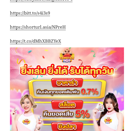
https://bitt.to/s4i3s9
https://shorturl.asia/NPreH
https://t.co/dMhXBBZYeX