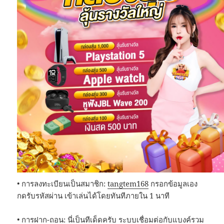
• การลงทะเบียนเป็นสมาชิก:
tangtem168
กรอกข้อมูลเอง
กดรับรหัสผ่าน เข้าเล่นได้โดยทันทีภายใน 1 นาที
• การฝาก-ถอน: นี่เป็นทีเด็ดครับ ระบบเชื่อมต่อกับแบงค์รวม