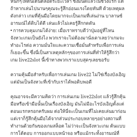
หนักๆให้ตื่นเต้นตลอดระยะเวลา ซึ่งมันดีแล้วในช่วงแรก แต่
ถ้าหากเล่นไปนานๆคุณจะรู้สึกอ่อนแรงโดยทันที ด้วยเหตุผล
ดังกล่าว เกมที่คุ้นมือโดยมากจะเป็นเกมที่เล่นง่าน บาลานซ์
อารมณ์ได้ดิบได้ดี เล่นแล้วไม่เคยรู้สึกกดดัน
• การควบคุมเกมได้ง่าย: เมื่อเราทราบดีว่าปุ่มอยู่ที่ไหน
จังหวะเกมเป็นยังไง พวกเราจะไม่ต้องมานั่งเดาเลยว่าเกมจะ
ทำอะไรต่อ ความมั่นใจและความเชื่อมั่นสำหรับเพื่อการเล่น
ก็เยอะขึ้น ซึ่งนี่เป็นสาเหตุหลักๆของการเล่นที่ทำให้รู้สึกว่า
เกม live22slot นี้เข้าทางพวกเราแบบสุดๆเลยขอรับ
ความคุ้นมือสำหรับเพื่อการเล่นเกม live22 ไม่ใช่เรื่องบังเอิญ
แต่มันเป็นจังหวะที่เข้ากับเราได้พอดิบพอดี
คุณอาจจะมีความคิดว่า การเล่นเกม live22slot แล้วรู้สึกคุ้น
มือหรือเข้ามือนั้นเป็นเรื่องบังเอิญ มันไม่มีอะไรบังเอิญตั้งแต่
ตอนแรกหรอกครับผม ต่อให้นี่จะเป็นเกมที่ไม่เคยเล่นมาก่อน
แต่เราก็รู้สึกคุ้นมือได้จากส่วนประกอบหลายๆอย่างสถานที่
ทำงานด้วยกันของเกมสล็อต ไม่ว่าจะเป็นจังหวะเกม ต้นแบบ
การโต้ตอบ การออกแบบหน้าจอ หรือแม้กระทั้งอารมณ์ที่