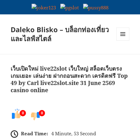
Daleko Blisko – บล็อกท่องเที่ยว
และไลฟ์สไตล์
เมนู
และวิด
เจ็ต
เว็บเปิดใหม่ live22slot เว็บใหญ่ สล็อตเว็บตรง
เกมเยอะ เล่นง่าย ฝากถอนสะดวก เครดิตฟรี Top
49 by Carl live22slot.site 31 June 2569
casino online
0
0
Read Time:
4 Minute, 53 Second