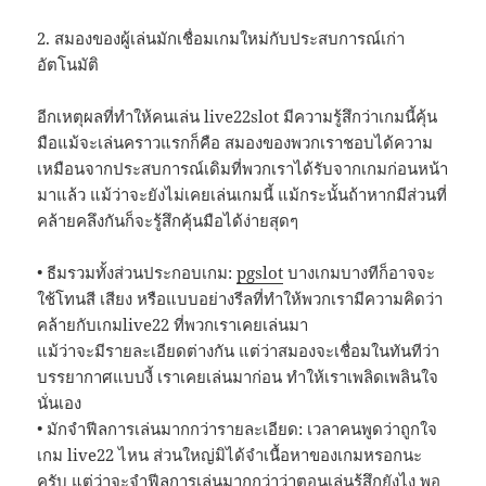
2. สมองของผู้เล่นมักเชื่อมเกมใหม่กับประสบการณ์เก่า
อัตโนมัติ
อีกเหตุผลที่ทำให้คนเล่น live22slot มีความรู้สึกว่าเกมนี้คุ้น
มือแม้จะเล่นคราวแรกก็คือ สมองของพวกเราชอบได้ความ
เหมือนจากประสบการณ์เดิมที่พวกเราได้รับจากเกมก่อนหน้า
มาแล้ว แม้ว่าจะยังไม่เคยเล่นเกมนี้ แม้กระนั้นถ้าหากมีส่วนที่
คล้ายคลึงกันก็จะรู้สึกคุ้นมือได้ง่ายสุดๆ
• ธีมรวมทั้งส่วนประกอบเกม:
pgslot
บางเกมบางทีก็อาจจะ
ใช้โทนสี เสียง หรือแบบอย่างรีลที่ทำให้พวกเรามีความคิดว่า
คล้ายกับเกมlive22 ที่พวกเราเคยเล่นมา
แม้ว่าจะมีรายละเอียดต่างกัน แต่ว่าสมองจะเชื่อมในทันทีว่า
บรรยากาศแบบงี้ เราเคยเล่นมาก่อน ทำให้เราเพลิดเพลินใจ
นั่นเอง
• มักจำฟีลการเล่นมากกว่ารายละเอียด: เวลาคนพูดว่าถูกใจ
เกม live22 ไหน ส่วนใหญ่มิได้จำเนื้อหาของเกมหรอกนะ
ครับ แต่ว่าจะจำฟีลการเล่นมากกว่าว่าตอนเล่นรู้สึกยังไง พอ