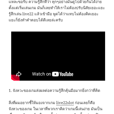
แหละขอรับ ความรู้สึกที่ว่า ทุกๆอย่างมันดูไปด้วยกันได้ง่าย
ตั้งแต่เริ่มเล่นเกม มันก็เลยทำให้เราไม่ต้องปรับนิสัยเยอะแยะ
รู้สึกเล่น live22 แล้วเข้ามือ พูดได้ว่าแทบไม่ต้องคิดเยอะ
แยะก็ยังทำคำตอบได้ดีเลยล่ะครับ
1. จังหวะของเกมส่งผลต่อความรู้สึกคุ้นมือมากยิ่งกว่าที่คิด
สิ่งที่ผมอยากชี้ให้มองจากเกม
live22slot
ก่อนเลยก็คือ
จังหวะของเกม ในเวลาที่พวกเราคิดว่าเกมนี้เล่นง่าย มันเป็น