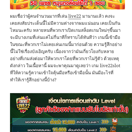
ผมเชื่อว่าผู้คนจำนวนมากที่เล่น
live22
มานานแล้ว คงจะ
เคยสงสัยประเด็นนี้ไม่มีความต่างจากผมแน่นอน เคยเป็นกัน
ไหมนะครับ หลายหนที่พวกเราเปิดเกมสล็อตเกมใหม่ๆขึ้นมา
จะมีบางเกมที่เล่นแค่ไม่กี่นาทีก็ทราบได้ทันทีว่า เกมนี้เข้ามือ
ในขณะที่พวกเราไม่เคยเล่นเกมนี้มาก่อนด้วย ความรู้สึกอย่าง
นี้ไม่ใช่เรื่องบังเอิญครับ เนื่องจากว่ามันเกี่ยวโยงกับหลาย
อย่างที่เกมส่งต่อมาให้พวกเราโดยที่พวกเราไม่รู้ตัว ด้วยเหตุ
ดังกล่าว ในเนื้อหานี้ ผมจะพาคุณมาดูเลยว่า เกม live22slot
ที่ให้ความรู้ความเข้าใจคุ้นมือหรือเข้ามือนั้น มันมีอะไรที่
ทำให้เรารู้สึกอย่างนี้บ้าง?