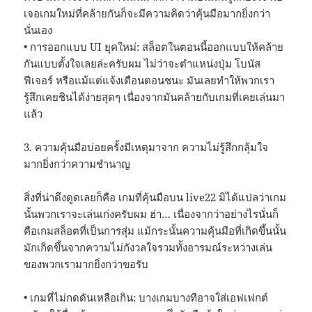
เจอเกมใหม่ที่คล้ายกันก็จะมีความคิดว่าคุ้นมือมากยิ่งกว่า
นั่นเอง
• การออกแบบ UI ยุคใหม่: สล็อตในตอนนี้ออกแบบให้คล้าย
กันแบบตั้งใจเลยล่ะครับผม ไม่ว่าจะตำแหน่งปุ่ม โบนัส
ฟีเจอร์ หรือแม้แต่แจ้งเตือนตอนชนะ มันเลยทำให้พวกเรา
รู้สึกเคยชินได้ง่ายสุดๆ เนื่องจากมันคล้ายกับเกมที่เคยเล่นมา
แล้ว
3. ความคุ้นมือบ่อยครั้งมีเหตุมาจาก ความไม่รู้สึกกลุ้มใจ
มากยิ่งกว่าความชำนาญ
สิ่งที่น่าดึงดูดเลยก็คือ เกมที่คุ้นมือบน live22 มิได้แปลว่าเกม
นั้นพวกเราจะเล่นเก่งครับผม ฮ่า… เนื่องจากว่าอย่างไรนั่นก็
คือเกมสล็อตที่เป็นการสุ่ม แม้กระนั้นความคุ้นมือที่เกิดขึ้นนั้น
มักเกิดขึ้นจากความไม่กังวลใจรวมทั้งอารมณ์ระหว่างเล่น
ของพวกเรามากยิ่งกว่าขอรับ
• เกมที่ไม่กดดันเหลือเกิน: บางเกมบางทีอาจใส่เอฟเฟกต์