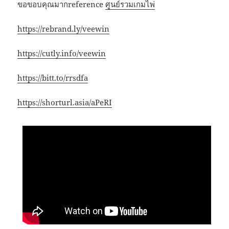
ขอขอบคุณมากreference
ศูนย์รวมเกมไพ่
https://rebrand.ly/veewin
https://cutly.info/veewin
https://bitt.to/rrsdfa
https://shorturl.asia/aPeRI