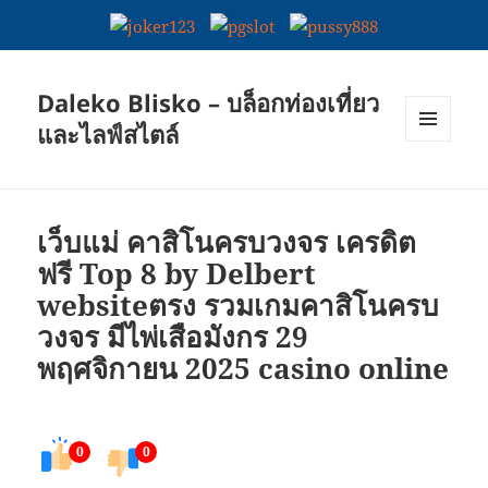
Daleko Blisko – บล็อกท่องเที่ยว
และไลฟ์สไตล์
เมนู
และวิด
เจ็ต
เว็บแม่ คาสิโนครบวงจร เครดิต
ฟรี Top 8 by Delbert
websiteตรง รวมเกมคาสิโนครบ
วงจร มีไพ่เสือมังกร 29
พฤศจิกายน 2025 casino online
0
0