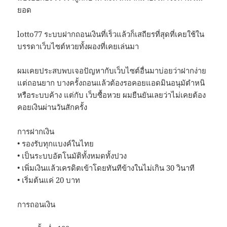
ยอด
lotto77 ระบบฝากถอนเงินที่เร็วแล้วก็เสถียรที่สุดที่เคยใช้ใน
บรรดาเว็บไซต์หวยทั้งผองที่เคยเล่นมา
ผมเคยประสบพบเจอปัญหากับเว็บไซต์อื่นมาบ่อยว่าฝากง่าย
แต่ถอนยาก บางครั้งถอนแล้วต้องรอคอยแอดมินอนุมัตำหนิ
หรือระบบค้าง แต่กับ เว็บซื้อหวย ผมยืนยันเลยว่าไม่เคยต้อง
คอยเงินผ่านวันสักครั้ง
การฝากเงิน
• รองรับทุกแบงค์ในไทย
• เป็นระบบอัตโนมัติทั้งหมดทั้งปวง
• เพิ่มเงินแล้วเครดิตเข้าโดยทันทีข้างในไม่เกิน 30 วินาที
• เริ่มต้นแค่ 20 บาท
การถอนเงิน