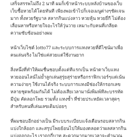
เสร็จสรรพไม่ถึง 2 นาที ผมก็เข้าหน้าระบบหลังบ้านของเว็บ
เว็บซื้อหวยได้โดยทันที เพียงพอเข้าไปก็เจอเมนูต่างๆชัดเจน
มาก ทั้งหวยรัฐบาล สลากกินแบ่งลาว หวยหุ้น หวยยี่กี ไม่ต้อง
เลื่อนหาหรือทายใจอะไรให้วุ่นวาย เหมาะกับคนที่เกลียด
ความซับซ้อนอย่างผม
หน้าเว็บไซต์ lotto77 และระบบการแทงหวยที่ดีไซน์มาเพื่อ
คนเล่นจริง ไม่ใช่แค่สวยแต่ใช้งานยาก
สิ่งหนึ่งที่ทำให้ผมชื่นชอบตั้งแต่ทีแรกเป็น หน้าตาเว็บแทง
หวยออนไลน์ไม่ย้ำลูกเล่นสุรุ่ยสุร่ายหรือกราฟิกเวอร์ๆแต่เน้น
ความง่ายๆ ใช้งานได้จริง ระบบการแทงมีช่องให้กรอกเลข
หลายชุดพร้อมกันได้ ไม่ต้องเสียเวลามานั่งพิมพ์ทีละบรรทัด
มีปุ่ม คัดลอกโพย รวมทั้ง แทงซ้ำ ที่ช่วยประหยัดเวลาสุดๆ
สำหรับคนที่เล่นเลขเดิมบ่อยๆ
ที่ผมชอบอีกอย่างเป็น มีระบบระเบียบแจ้งเตือนรอบสลากกิน
แบ่งใกล้ออก และสรุปโพยย้อนไปให้มองตลอดว่าผลสลากกิน
แบ่งออกอะไร เราถูกกี่บาท สะดวกมากมายเวลาจะคำนวณ