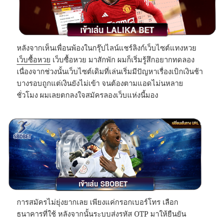
หลังจากเห็นเพื่อนพ้องในกรุ๊ปไลน์แชร์ลิงก์เว็บไซต์แทงหวย
เว็บซื้อหวย
เว็บซื้อหวย มาสักพัก ผมก็เริ่มรู้สึกอยากทดลอง
เนื่องจากช่วงนั้นเว็บไซต์เดิมที่เล่นเริ่มมีปัญหาเรื่องเบิกเงินช้า
บางรอบถูกแต่เงินยังไม่เข้า จนต้องตามแอดไม่นหลาย
ชั่วโมง ผมเลยตกลงใจสมัครลองเว็บแห่งนี้มอง
การสมัครไม่ยุ่งยากเลย เพียงแค่กรอกเบอร์โทร เลือก
ธนาคารที่ใช้ หลังจากนั้นระบบส่งรหัส OTP มาให้ยืนยัน