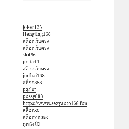
joker123
Hengjing168
สล็อตเว็บตรง
สล็อตเว็บตรง
slot66
jinda44
สล็อตเว็บตรง
judhai168
สล็อต888
pgslot
pussy888
https://www.sexyauto168.fun
สล็อตxo
สล็อตทดลอง
ดูหนังโป๊