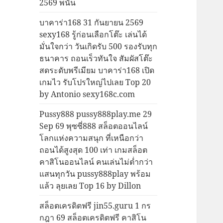
2569 พนัน
บาคาร่า168 31 กันยายน 2569
sexy168 รู้ก่อนเลือกโต๊ะ เล่นได้
มั่นใจกว่า วันเกิดรับ 500 รองรับทุก
ธนาคาร ถอนเร็วทันใจ สัมผัสโต๊ะ
สดระดับพรีเมียม บาคาร่า168 เปิด
เกมไว รับโปรใหญ่ไปเลย Top 20
by Antonio sexy168c.com
Pussy888 pussy888play.me 29
Sep 69 พุซซี่888 สล็อตออนไลน์
โลกแห่งความสนุก ที่เหนือกว่า
ถอนได้สูงสุด 100 เท่า เกมสล็อต
คาสิโนออนไลน์ คนเล่นไม่ต่ำกว่า
แสนทุกวัน pussy888play พร้อม
แล้ว ลุยเลย Top 16 by Dillon
สล็อตเครดิตฟรี jin55.guru 1 กร
กฎา 69 สล็อตเครดิตฟรี คาสิโน