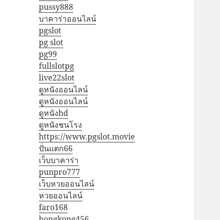
pussy888
บาคาร่าออนไลน์
pgslot
pg slot
pg99
fullslotpg
live22slot
ดูหนังออนไลน์
ดูหนังออนไลน์
ดูหนังhd
ดูหนังชนโรง
https://www.pgslot.movie
ปั่นแตก66
เว็บบาคาร่า
punpro777
เว็บหวยออนไลน์
หวยออนไลน์
faro168
hongkong456