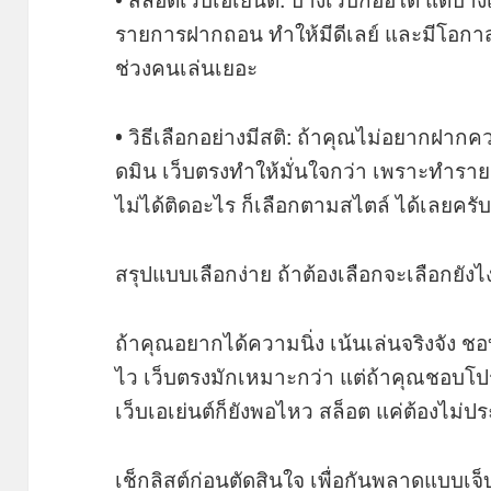
• สล็อตเว็บเอเย่นต์: บางเว็บก็ออโต้ แต่บา
รายการฝากถอน ทำให้มีดีเลย์ และมีโอกา
ช่วงคนเล่นเยอะ
• วิธีเลือกอย่างมีสติ: ถ้าคุณไม่อยากฝาก
ดมิน เว็บตรงทำให้มั่นใจกว่า เพราะทำราย
ไม่ได้ติดอะไร ก็เลือกตามสไตล์ ได้เลยครับ
สรุปแบบเลือกง่าย ถ้าต้องเลือกจะเลือกยังไ
ถ้าคุณอยากได้ความนิ่ง เน้นเล่นจริงจัง
ไว เว็บตรงมักเหมาะกว่า แต่ถ้าคุณชอบโปร
เว็บเอเย่นต์ก็ยังพอไหว สล็อต แค่ต้องไม่
เช็กลิสต์ก่อนตัดสินใจ เพื่อกันพลาดแบบเจ็