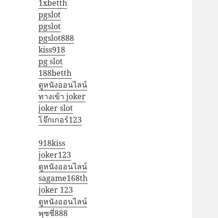
1xbetth
pgslot
pgslot
pgslot888
kiss918
pg slot
188betth
ดูหนังออนไลน์
ทางเข้า joker
joker slot
โจ๊กเกอร์123
918kiss
joker123
ดูหนังออนไลน์
sagame168th
joker 123
ดูหนังออนไลน์
พุซซี่888