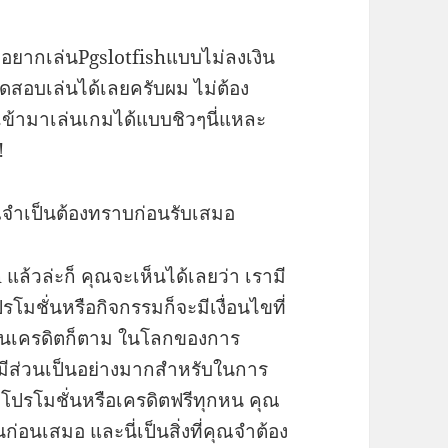
่อยากเล่นPgslotfishแบบไม่ลงเงิน
สอบเล่นได้เลยครับผม ไม่ต้อง
เข้ามาเล่นเกมได้แบบชิวๆนี่แหละ
!
ุณจำเป็นต้องทราบก่อนรับเสมอ
แล้วล่ะก็ คุณจะเห็นได้เลยว่า เรามี
มชั่นหรือกิจกรรมก็จะมีเงื่อนไขที่
ถอนเครดิตก็ตาม ในโลกของการ
ีมีส่วนเป็นอย่างมากสำหรับในการ
บโปรโมชั่นหรือเครดิตฟรีทุกหน คุณ
่อนเสมอ และนี่เป็นสิ่งที่คุณจำต้อง