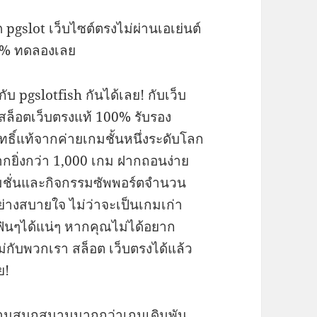
ด pgslot เว็บไซต์ตรงไม่ผ่านเอเย่นต์
00% ทดลองเลย
ับ pgslotfish กันได้เลย! กับเว็บ
ี้ สล็อตเว็บตรงแท้ 100% รับรอง
ิ์แท้จากค่ายเกมชั้นหนึ่งระดับโลก
ากยิ่งกว่า 1,000 เกม ฝากถอนง่าย
มชั่นและกิจกรรมซัพพอร์ตจำนวน
่างสบายใจ ไม่ว่าจะเป็นเกมเก่า
ินๆได้แน่ๆ หากคุณไม่ได้อยาก
่กับพวกเรา สล็อต เว็บตรงได้แล้ว
ย!
ความสนุกสนานมากกว่าเกมเดิมพัน