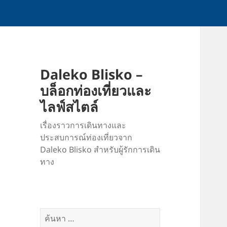
Daleko Blisko –
บล็อกท่องเที่ยวและ
ไลฟ์สไตล์
เรื่องราวการเดินทางและ
ประสบการณ์ท่องเที่ยวจาก
Daleko Blisko สำหรับผู้รักการเดิน
ทาง
ค้นหา
สำหรับ: