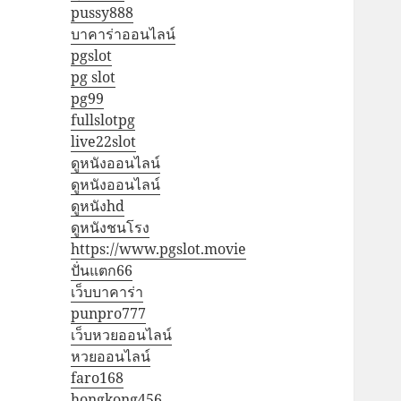
pussy888
บาคาร่าออนไลน์
pgslot
pg slot
pg99
fullslotpg
live22slot
ดูหนังออนไลน์
ดูหนังออนไลน์
ดูหนังhd
ดูหนังชนโรง
https://www.pgslot.movie
ปั่นแตก66
เว็บบาคาร่า
punpro777
เว็บหวยออนไลน์
หวยออนไลน์
faro168
hongkong456