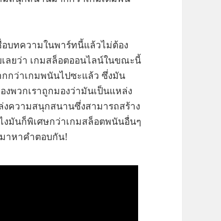
่อบทความในพาร์ทนี้แล้วไม่ต้อง
วยเลยว่า เกมสล็อตออนไลน์ในขณะนี้
ากกว่าเกมพนันไปซะแล้ว ซึ่งมัน
กมของพวกเราถูกมองว่ามันเป็นแหล่ง
แหล่งความสนุกสนานซึ่งสามารถสร้าง
งไงมันก็พิเศษกว่าเกมสล็อตพนันอื่นๆ
น มาหาคำตอบกัน!