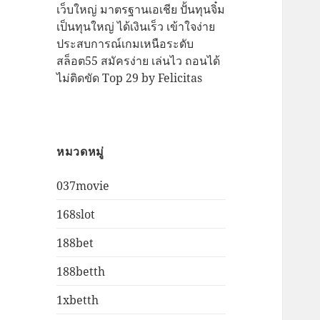
เว็บใหญ่ มาตรฐานเอเชีย ปั้นทุนจิ๋ม
เป็นทุนใหญ่ ได้เงินเร็ว เข้าใจง่าย
ประสบการณ์เกมเหนือระดับ
สล็อต55 สมัครง่าย เล่นไว ถอนได้
ไม่ติดขัด Top 29 by Felicitas
หมวดหมู่
037movie
168slot
188bet
188betth
1xbetth