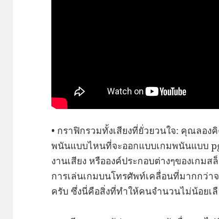
• กราฟิกรวมทั้งเสียงที่ยั่วยวนใจ: คุณลองค
พนันแบบไหนที่จะออกแบบเกมพนันแบบ pgs
งานเสียง หรือองค์ประกอบต่างๆของเกมสล็
การเล่นเกมบนโทรศัพท์เคลื่อนที่มากกว่า
ครับ ซึ่งนี่คือสิ่งที่ทำให้คนจำนวนไม่น้อยเ