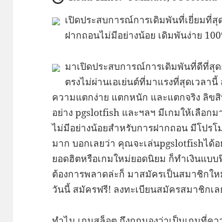
เปิดประสบการณ์การเดิมพันที่เยี่ยมที่สุ
ฝากถอนไม่มีอย่างน้อย เดิมพันง่าย 1
มาเปิดประสบการณ์การเดิมพันที่ดีที่สุดก
ตรงไม่ผ่านเอเย่นต์ที่มาแรงที่สุดเวลาน
ความแตกง่าย แตกหนัก และแตกจริง ลิขสิทธ
อย่าง pgslotfish และฯลฯ มีเกมให้เลือกม
ไม่มีอย่างน้อยสำหรับการฝากถอน มีโปรโ
มาก บอกเลยว่า คุณจะเล่นpgslotfishได้อย
ยอดฮิตหรือเกมใหม่ยอดนิยม ก็ทำเงินแบบฟ
ต้องการพลาดล่ะก็ มาสมัครเป็นสมาชิกใหม
วันนี้ สมัครฟรี! ลงทะเบียนสมัครสมาชิกเล
ทำไม เกมสล็อต ถึงถูกมองว่าเป็นเกมที่