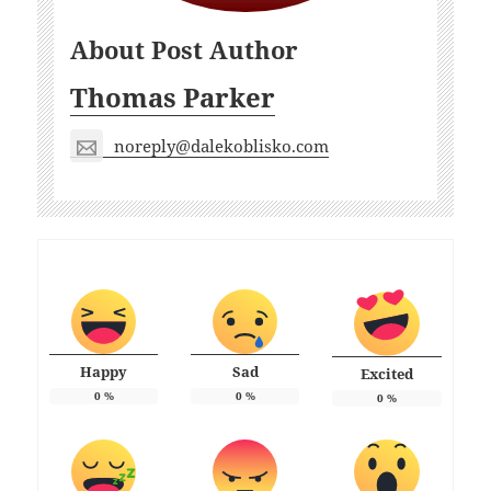
About Post Author
Thomas Parker
noreply@dalekoblisko.com
Happy
Sad
Excited
0
%
0
%
0
%