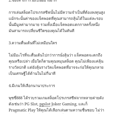
การเล่นสล็อตโปรเกรสซีฟนั้นไม่มีความจำเป็นที่ต้องลงทุนสูง
แม้กระนั้นค่าของแจ็คพอตที่คุณสามารถลุ้นได้ในแต่ละรอบ
นั้นมีมูลค่ามากมาย รวมทั้งเมื่อแจ็คพอตแตกกาลครั้งหนึ่ง
มันสามารถเปลี่ยนชีวิตของคุณได้ในทันที
3.ความตื่นเต้นที่ไม่เหมือนใคร
ไม่มีอะไรที่จะตื่นเต้นไปกว่าการนั่งลุ้นว่า แจ็คพอตจะตกถึง
คุณหรือเปล่า เมื่อใดก็ตามคุณหมุนสล็อต คุณไม่เพียงแค่ลุ้น
รางวัลปกติ แต่ยังลุ้นรางวัลแจ็คพอตที่อาจจะก่อให้คุณกลาย
เป็นเศรษฐีได้ด้านในไม่กี่นาที
4.มีเกมให้เลือกนานาประการ
พุซซี่888 ได้รวบรวมเกมสล็อตโปรเกรสซีฟจากหลายค่ายดัง
ดังเช่นว่า PG Slot,
pgslot
Joker Gaming, และก็
Pragmatic Play ให้คุณได้เลือกเล่นตามความชื่นชอบ ไม่ว่า