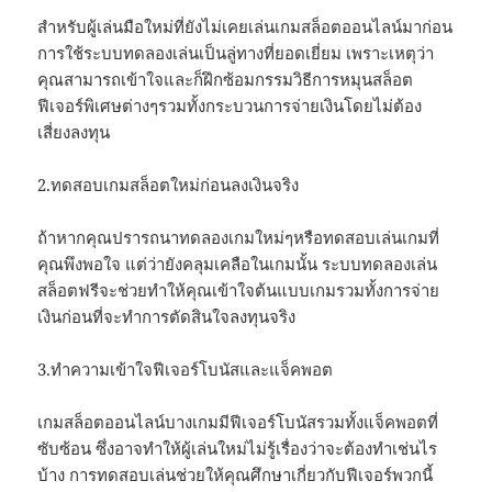
สำหรับผู้เล่นมือใหม่ที่ยังไม่เคยเล่นเกมสล็อตออนไลน์มาก่อน
การใช้ระบบทดลองเล่นเป็นลู่ทางที่ยอดเยี่ยม เพราะเหตุว่า
คุณสามารถเข้าใจและก็ฝึกซ้อมกรรมวิธีการหมุนสล็อต
ฟีเจอร์พิเศษต่างๆรวมทั้งกระบวนการจ่ายเงินโดยไม่ต้อง
เสี่ยงลงทุน
2.ทดสอบเกมสล็อตใหม่ก่อนลงเงินจริง
ถ้าหากคุณปรารถนาทดลองเกมใหม่ๆหรือทดสอบเล่นเกมที่
คุณพึงพอใจ แต่ว่ายังคลุมเคลือในเกมนั้น ระบบทดลองเล่น
สล็อตฟรีจะช่วยทำให้คุณเข้าใจต้นแบบเกมรวมทั้งการจ่าย
เงินก่อนที่จะทำการตัดสินใจลงทุนจริง
3.ทำความเข้าใจฟีเจอร์โบนัสและแจ็คพอต
เกมสล็อตออนไลน์บางเกมมีฟีเจอร์โบนัสรวมทั้งแจ็คพอตที่
ซับซ้อน ซึ่งอาจทำให้ผู้เล่นใหม่ไม่รู้เรื่องว่าจะต้องทำเช่นไร
บ้าง การทดสอบเล่นช่วยให้คุณศึกษาเกี่ยวกับฟีเจอร์พวกนี้