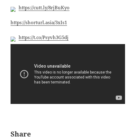
https://cutt.ly/8rjBuKyo
https://shorturl.asia/3xIs1
https://t.co/Psyvh3G5dj
Share