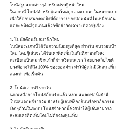
โบนัสรูปแบบต่างๆสำหรับเศรษฐีหน้าใหม่
ในตอนนี้ โบนัสสำหรับผู้เล่นใหม่ถูกวางแบบมาในหลายแบบ
เพื่อให้ตอบสนองต่อสิ่งที่ต้องการของนักพนันที่ไม่เหมือนกัน
แต่ละชนิดมีจุดเด่นแล้วก็ข้อจำกัดเฉพาะที่ควรรู้เรื่อง
1. โบนัสต้อนรับสมาชิกใหม่
โบนัสประเภทนี้ได้รับความนิยมสูงที่สุด สำหรับ คนรวยหน้า
ใหม่ โดยผู้เล่นจะได้รับเครดิตเพิ่มในทันทีภายหลังลง
ทะเบียนเป็นสมาชิกแล้วก็ฝากเงินหนแรก โดยบางเว็บไซต์
บางทีอาจให้ถึง 100% ของยอดฝาก ทำให้ผู้เล่นมีเงินทุนเพิ่ม
สองเท่าเพื่อเริ่มต้น
2. โบนัสแจกฟรีรายวัน
นอกเหนือจากโบนัสต้อนรับแล้ว หลายแพลตฟอร์มยังมี
โบนัสแจกฟรีรายวัน สำหรับผู้เล่นที่ล็อกอินหรือทำกิจกรรม
เล็กๆด้านในระบบ โบนัสจำพวกนี้ช่วยทำให้ผู้เล่นสามารถ
สะสมเครดิตเพิ่มโดยไม่ต้องลงทุนเพิ่ม
3. โบนัสคืนยอดเสีย