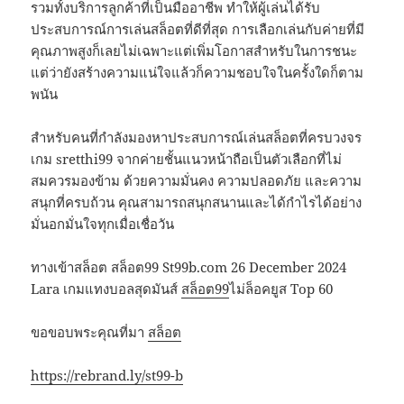
รวมทั้งบริการลูกค้าที่เป็นมืออาชีพ ทำให้ผู้เล่นได้รับ
ประสบการณ์การเล่นสล็อตที่ดีที่สุด การเลือกเล่นกับค่ายที่มี
คุณภาพสูงก็เลยไม่เฉพาะแต่เพิ่มโอกาสสำหรับในการชนะ
แต่ว่ายังสร้างความแน่ใจแล้วก็ความชอบใจในครั้งใดก็ตาม
พนัน
สำหรับคนที่กำลังมองหาประสบการณ์เล่นสล็อตที่ครบวงจร
เกม sretthi99 จากค่ายชั้นแนวหน้าถือเป็นตัวเลือกที่ไม่
สมควรมองข้าม ด้วยความมั่นคง ความปลอดภัย และความ
สนุกที่ครบถ้วน คุณสามารถสนุกสนานและได้กำไรได้อย่าง
มั่นอกมั่นใจทุกเมื่อเชื่อวัน
ทางเข้าสล็อต สล็อต99 St99b.com 26 December 2024
Lara เกมแทงบอลสุดมันส์
สล็อต99
ไม่ล็อคยูส Top 60
ขอขอบพระคุณที่มา
สล็อต
https://rebrand.ly/st99-b