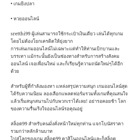
• เกมยิงปลา
• หวยออนไลน์
sretthi99 ผู้เล่นสามารถใช้กระเป๋าเงินเดียว เล่นได้ทุกเกม
โดยไม่ต้องโยกเครดิตให้ยุ่งยาก
การเล่นเกมออนไลน์ไม่เฉพาะแต่ทำให้ท่านเบิกบานและ
บรรเทา แม้กระนั้นยังเป็นช่องทางสำหรับการสร้างสังคม
ออนไลน์ เจอเพื่อนใหม่ และก็เรียนรู้ความถนัดใหม่ๆได้อีก
ด้วย
สำหรับผู้ที่กำลังมองหา แหล่งสรุปความสนุก เกมออนไลน์สุด
ได้รับความนิยม ลองเลือกแพลตฟอร์มรวมทั้งเกมที่คุณสนใจ
แล้วเริ่มสนุกสนานไปกับพวกเราได้เลย! อย่ารอคอยช้า โลก
ของความรื่นเริงใจออนไลน์รอคุณอยู่
สล็อต99 สำหรับคนมั่งคั่งหน้าใหม่ทุกท่าน แจกโบนัสราคา
รวมกว่าหลักล้านบาท
ไปสู่โลกของเกม สล็อต99 คาสิโนออนไลน์และก็สล็อต