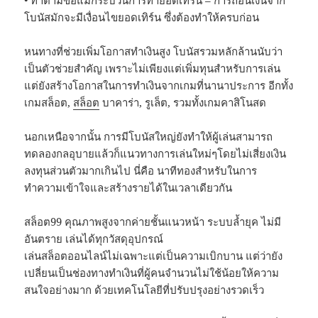
โบนัสมักจะมีเงื่อนไขยอดเทิร์น ซึ่งต้องทำให้ครบก่อน
หนทางที่ช่วยเพิ่มโอกาสทำเงินสูง โบนัสรวมหลักล้านนับว่า
เป็นตัวช่วยสำคัญ เพราะไม่เพียงแต่เพิ่มทุนสำหรับการเล่น
แต่ยังสร้างโอกาสในการทำเงินจากเกมที่นานาประการ อีกทั้ง
เกมสล็อต,
สล็อต
บาคาร่า, รูเล็ต, รวมทั้งเกมคาสิโนสด
นอกเหนือจากนั้น การมีโบนัสใหญ่ยังทำให้ผู้เล่นสามารถ
ทดลองกลอุบายแล้วก็แนวทางการเล่นใหม่ๆโดยไม่เสี่ยงเงิน
ลงทุนส่วนตัวมากเกินไป นี่คือ นาทีทองสำหรับในการ
ทำความเข้าใจและสร้างรายได้ในเวลาเดียวกัน
สล็อต99 คุณภาพสูงจากค่ายชั้นแนวหน้า ระบบล้ำยุค ไม่มี
อันตราย เล่นได้ทุกวัสดุอุปกรณ์
เล่นสล็อตออนไลน์ไม่เฉพาะแต่เป็นความเบิกบาน แต่ว่ายัง
เปลี่ยนเป็นช่องทางทำเงินที่ผู้คนจำนวนไม่ใช้น้อยให้ความ
สนใจอย่างมาก ด้วยเทคโนโลยีที่ปรับปรุงอย่างรวดเร็ว