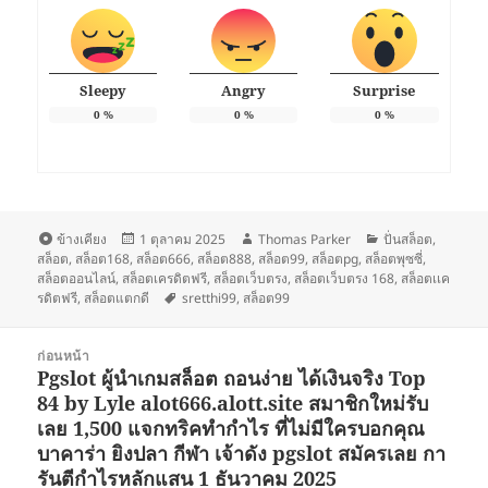
Sleepy
Angry
Surprise
0
%
0
%
0
%
รูป
เขียน
ผู้
หมวด
ข้างเคียง
1 ตุลาคม 2025
Thomas Parker
ปั่นสล็อต
,
แบบ
เมื่อ
เขียน
หมู่
สล็อต
,
สล็อต168
,
สล็อต666
,
สล็อต888
,
สล็อต99
,
สล็อตpg
,
สล็อตพุซซี่
,
เรื่อง
สล็อตออนไลน์
,
สล็อตเครดิตฟรี
,
สล็อตเว็บตรง
,
สล็อตเว็บตรง 168
,
สล็อตเเค
ป้าย
รดิตฟรี
,
สล็อตแตกดี
sretthi99
,
สล็อต99
กำกับ
แนะแนว
ก่อนหน้า
เรื่อง
Pgslot ผู้นำเกมสล็อต ถอนง่าย ได้เงินจริง Top
เรื่อง
84 by Lyle alot666.alott.site สมาชิกใหม่รับ
ก่อน
เลย 1,500 แจกทริคทำกำไร ที่ไม่มีใครบอกคุณ
หน้า:
บาคาร่า ยิงปลา กีฬา เจ้าดัง pgslot สมัครเลย กา
รันตีกำไรหลักแสน 1 ธันวาคม 2025