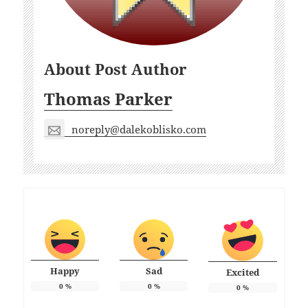
About Post Author
Thomas Parker
noreply@dalekoblisko.com
Happy
Sad
Excited
0
%
0
%
0
%