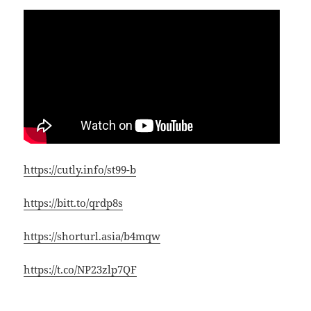
https://cutly.info/st99-b
https://bitt.to/qrdp8s
https://shorturl.asia/b4mqw
https://t.co/NP23zlp7QF