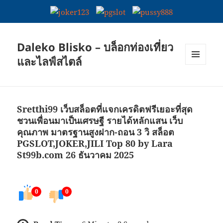
Daleko Blisko – บล็อกท่องเที่ยว
และไลฟ์สไตล์
เมนู
และวิด
เจ็ต
Sretthi99 เว็บสล็อตที่แจกเครดิตฟรีเยอะที่สุด
ชวนเพื่อนมาเป็นเศรษฐี รายได้หลักแสน เว็บ
คุณภาพ มาตรฐานสูงฝาก-ถอน 3 วิ สล็อต
PGSLOT,JOKER,JILI Top 80 by Lara
St99b.com 26 ธันวาคม 2025
0
0