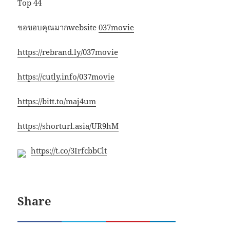
Top 44
ขอขอบคุณมากwebsite
037movie
https://rebrand.ly/037movie
https://cutly.info/037movie
https://bitt.to/maj4um
https://shorturl.asia/UR9hM
https://t.co/3IrfcbbClt
Share