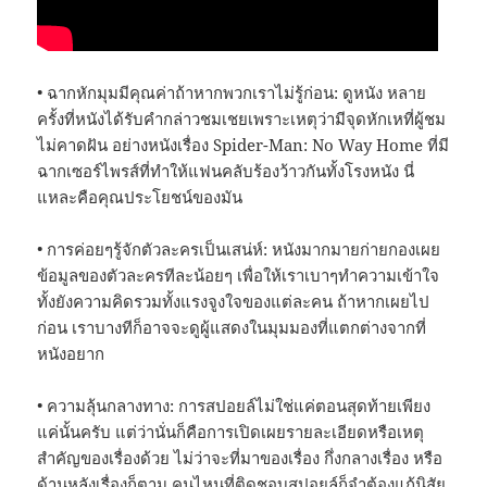
• ฉากหักมุมมีคุณค่าถ้าหากพวกเราไม่รู้ก่อน: ดูหนัง หลาย
ครั้งที่หนังได้รับคำกล่าวชมเชยเพราะเหตุว่ามีจุดหักเหที่ผู้ชม
ไม่คาดฝัน อย่างหนังเรื่อง Spider-Man: No Way Home ที่มี
ฉากเซอร์ไพรส์ที่ทำให้แฟนคลับร้องว้าวกันทั้งโรงหนัง นี่
แหละคือคุณประโยชน์ของมัน
• การค่อยๆรู้จักตัวละครเป็นเสน่ห์: หนังมากมายก่ายกองเผย
ข้อมูลของตัวละครทีละน้อยๆ เพื่อให้เราเบาๆทำความเข้าใจ
ทั้งยังความคิดรวมทั้งแรงจูงใจของแต่ละคน ถ้าหากเผยไป
ก่อน เราบางทีก็อาจจะดูผู้แสดงในมุมมองที่แตกต่างจากที่
หนังอยาก
• ความลุ้นกลางทาง: การสปอยล์ไม่ใช่แค่ตอนสุดท้ายเพียง
แค่นั้นครับ แต่ว่านั่นก็คือการเปิดเผยรายละเอียดหรือเหตุ
สำคัญของเรื่องด้วย ไม่ว่าจะที่มาของเรื่อง กึ่งกลางเรื่อง หรือ
ด้านหลังเรื่องก็ตาม คนไหนที่ติดชอบสปอยล์ก็จำต้องแก้นิสัย