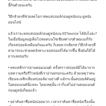
นี้กันด้วยนะครับ
วิธีกล้วยๆที่ช่วยลดโอกาสพบสปอยล์ก่อนดูหนังบน ดูหนัง
ออนไลน์
แล้วเราจะหลบสปอยล์ก่อนดูหนังบน 037movie ได้ยังไงล่ะ?
ในเมื่อข้อมูลอยู่เต็มไปหมดบนโซเชียลต่างๆตัวผมเองก็รัง
เกียจสปอยล์เหมือนกันนะครับ ก็เลยพากเพียรหาวิธีกล้วยๆที่
สามารถจะช่วยลดจังหวะเจอสปอยล์ได้มากขึ้น ซึ่งมันก็มิได้
ยากเลยขอรับ
• หลบหลีกการอ่านคอมเมนต์: ครั้งคราวสปอยล์มิได้มาจาก
บทความหรือรีวิวหนังที่เราอ่านหรอกนะครับ ด้วยเหตุว่าคน
เขียนจะหลีกเลี่ยงสปอยล์มาอย่างดี แม้กระนั้นสปอยล์ดันอยู่
ในคอมเมนต์นี่แหละ โดยเหตุนั้น เราก็แค่ไม่อ่านคอมเมนต์
ก่อนดูหนังก็พอแล้ว
• อย่าค้นหาชื่อหนังบ่อยมาก: เวลาเราค้นหาชื่อหนังเรื่องนั้น