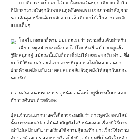
บางทีอาจจะเก็บเอาไว้มองในตอนวันหยุด เพียงพอถึงวัน
ที่มีเวลาว่างจริงๆกลับพบคนพูดถึงตอนจบ เจอภาพสำคัญจาก
ฉากหักมุม หรือแม้กระทั้งความเห็นที่บอกใบ้เนื้อหาของหนัง
แบบเต็มๆ
โดยไม่เจตนาก็ตาม ผมบอกเลยว่า ความตื่นเต้นสำหรับ
เพื่อการดูหนังจะลดน้อยลงไปโดยทันที แม้ว่าจะดูแล้ว
รู้สึกสนุกอยู่ แม้กระนั้นมันก็อดเซ็งไม่ได้เลยล่ะขอรับ ฮ่า… ซึ่ง
ผมก็มีวิธีหลบสปอยล์แบบง่ายๆที่คุณอาจไม่คิดมาก่อนมา
ฝากด้วยเหมือนกัน มาหลบสปอยล์แล้วดูหนังให้สนุกกันเถอะ
นะครับ!
ความสนุกสนานของการ ดูหนังออนไลน์ อยู่ที่การศึกษาและ
ทำการค้นพบด้วยตัวเอง
ผู้คนจำนวนมากบางครั้งก็อาจจะสงสัยว่า การดูหนังออนไลน์
นั้น การหลบสปอยล์มันสำคัญยังไง? หนังแต่ละเรื่องมีวิธีการ
เล่าไม่เหมือนกัน บางเรื่องใช้ความลุ้นระทึก บางเรื่องใช้ความ
ลับของตัวละคร และบางเรื่องก็ยังมีจุดหักมุมที่เป็นหัวใจหลัก