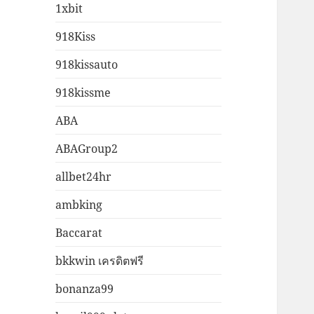
1xbit
918Kiss
918kissauto
918kissme
ABA
ABAGroup2
allbet24hr
ambking
Baccarat
bkkwin เครดิตฟรี
bonanza99