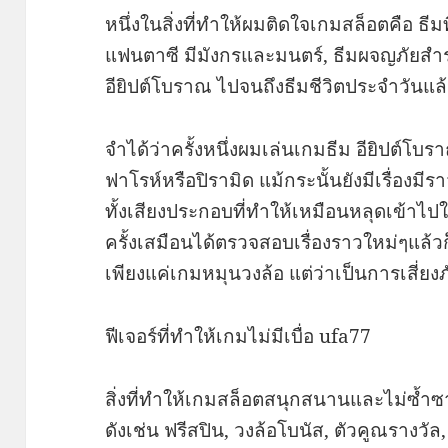
หนึ่งในสิ่งที่ทำให้ผมติดใจเกมสล็อตคือ ธีม
แฟนตาซี มีมังกรและมนตร์, ธีมผจญภัยสำรว
อียิปต์โบราณ ไปจนถึงธีมชีวิตประจำวันแล
จำได้ว่าครั้งหนึ่งผมเล่นเกมธีม อียิปต์โบร
ฟาโรห์หรือปิรามิด แม้กระนั้นยังมีเรื่อ
ทั้งเสียงประกอบที่ทำให้เหมือนหลุดเข้า
ครั้งเสมือนได้ตรวจสอบเรื่องราวใหม่ๆแล้วก็ย
เพียงแค่เกมหมุนวงล้อ แต่ว่าเป็นการเสี่ยง
ฟีเจอร์ที่ทำให้เกมไม่มีเบื่อ ufa77
สิ่งที่ทำให้เกมสล็อตสนุกสนานและไม่ซ้ำซา
ดังเช่น ฟรีสปิน, วงล้อโบนัส, ตัวคูณรางวัล,