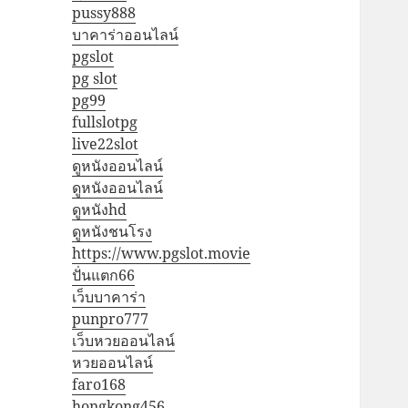
pussy888
บาคาร่าออนไลน์
pgslot
pg slot
pg99
fullslotpg
live22slot
ดูหนังออนไลน์
ดูหนังออนไลน์
ดูหนังhd
ดูหนังชนโรง
https://www.pgslot.movie
ปั่นแตก66
เว็บบาคาร่า
punpro777
เว็บหวยออนไลน์
หวยออนไลน์
faro168
hongkong456