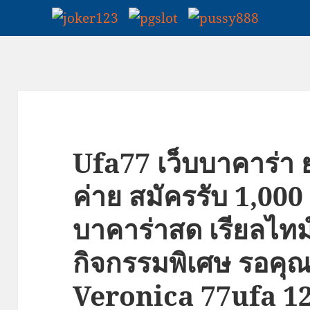
Ufa77 เว็บบาคาร่า 
ค่าย สมัครรับ 1,000 
บาคาร่าสด เรียลไทม
กิจกรรมพิเศษ รอคุณ
Veronica 77ufa 1