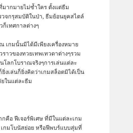
ที่มากมายไม่ซ้ำใคร ตั้งแต่ธีม
จกรุสมบัติในป่า, ธีมย้อนยุคสไตล์
้วก็เทศกาลต่างๆ
าณ เกมนั้นมิได้มีเพียงเครื่องหมาย
งมีราวราวของทวยเทพเทวดาต่างๆรวม
ไปในโลกโบราณจริงๆการเล่นแต่ละ
ิ่งเล่นก็ยิ่งคิดว่าเกมสล็อตมิได้เป็น
ภัยในแต่ละธีม
กคือ ฟีเจอร์พิเศษ ที่มีในแต่ละเกม
 เกมโบนัสย่อย หรือฟีพบร์แบบสุ่มที่