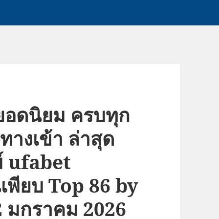
ยอดนิยม ครบทุก
ทางเข้า ล่าสุด
์ ufabet
เพียบ Top 86 by
2 มกราคม 2026