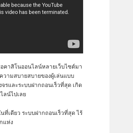
ือคาสิโนออนไลน์หลายเว็บไซต์มา
ญหาความสบายสบายของผู้เล่นแบบ
งจรและระบบฝากถอนเร็วที่สุด เกิด
นไลน์ไปเลย
นที่เดียว ระบบฝากถอนเร็วที่สุด ไร้
ุกแห่ง