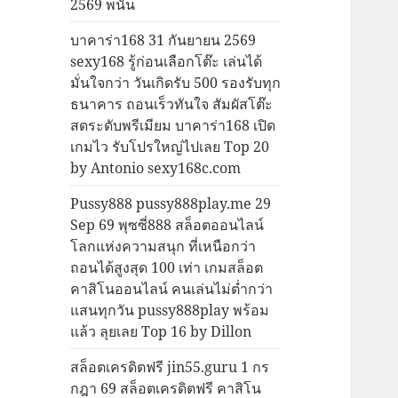
2569 พนัน
บาคาร่า168 31 กันยายน 2569
sexy168 รู้ก่อนเลือกโต๊ะ เล่นได้
มั่นใจกว่า วันเกิดรับ 500 รองรับทุก
ธนาคาร ถอนเร็วทันใจ สัมผัสโต๊ะ
สดระดับพรีเมียม บาคาร่า168 เปิด
เกมไว รับโปรใหญ่ไปเลย Top 20
by Antonio sexy168c.com
Pussy888 pussy888play.me 29
Sep 69 พุซซี่888 สล็อตออนไลน์
โลกแห่งความสนุก ที่เหนือกว่า
ถอนได้สูงสุด 100 เท่า เกมสล็อต
คาสิโนออนไลน์ คนเล่นไม่ต่ำกว่า
แสนทุกวัน pussy888play พร้อม
แล้ว ลุยเลย Top 16 by Dillon
สล็อตเครดิตฟรี jin55.guru 1 กร
กฎา 69 สล็อตเครดิตฟรี คาสิโน