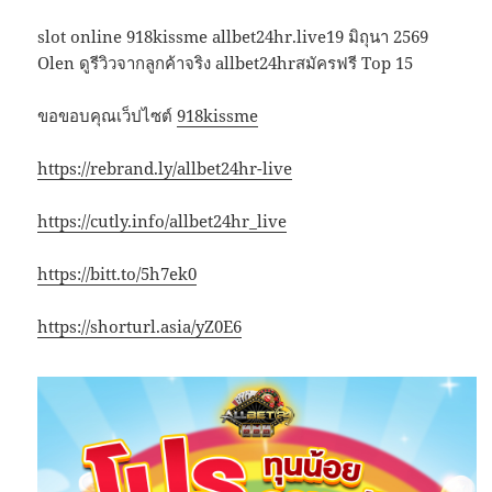
slot online 918kissme allbet24hr.live19 มิถุนา 2569
Olen ดูรีวิวจากลูกค้าจริง allbet24hrสมัครฟรี Top 15
ขอขอบคุณเว็ปไซต์
918kissme
https://rebrand.ly/allbet24hr-live
https://cutly.info/allbet24hr_live
https://bitt.to/5h7ek0
https://shorturl.asia/yZ0E6