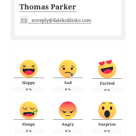
Thomas Parker
noreply@dalekoblisko.com
Happy
Sad
Excited
0
%
0
%
0
%
Sleepy
Angry
Surprise
0
%
0
%
0
%