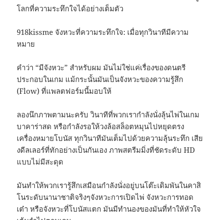
โลกที่ความระทึกใจได้อย่างเต็มตัว
918kissme จังหวะที่ความระทึกใจ: เมื่อทุกวินาทีมีความ
หมาย
คำว่า “มีจังหวะ” สำหรับผม มันไม่ใช่แค่เรื่องของดนตรี
ประกอบในเกม แม้กระนั้นมันเป็นจังหวะของความรู้สึก
(Flow) ที่แพลตฟอร์มนี้มอบให้
ลองนึกภาพตามนะครับ วินาทีที่พวกเรากำลังนั่งลุ้นไพ่ในเกม
บาคาร่าสด หรือกำลังรอให้วงล้อสล็อตหมุนไปหยุดตรง
เครื่องหมายโบนัส ทุกวินาทีมันเต็มไปด้วยความลุ้นระทึก เสีย
งดีลเลอร์ที่ทักอย่างเป็นกันเอง ภาพสตรีมมิ่งที่ชัดระดับ HD
แบบไม่มีสะดุด
มันทำให้พวกเรารู้สึกเสมือนกำลังนั่งอยู่บนโต๊ะเดิมพันในคาสิ
โนระดับนานาชาติจริงๆจังหวะการเปิดไพ่ จังหวะการทอด
เต๋า หรือจังหวะที่โบนัสแตก มันมีทำนองของมันที่ทำให้หัวใจ