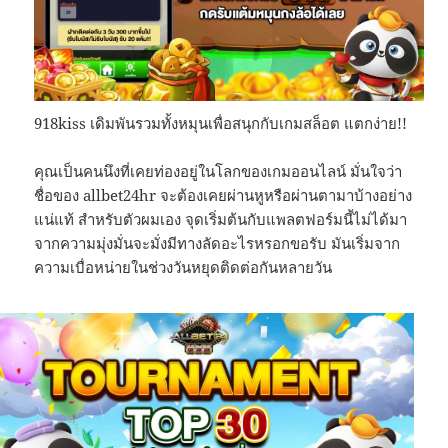
918kiss เดิมพันรวมทั้งหมุนเพื่อสนุกกับเกมสล็อต แตกง่าย!!
คุณเป็นคนนึงที่เคยท่องอยู่ในโลกของเกมออนไลน์ มั่นใจว่า
ชื่อของ allbet24hr จะต้องเคยผ่านหูหรือผ่านตามาบ้างอย่าง
แน่แท้ สำหรับตัวผมเอง จุดเริ่มต้นกับแพลตฟอร์มนี้ไม่ได้มา
จากความมุ่งมั่นจะมั่งมีทางลัดอะไรหรอกขอรับ มันเริ่มจาก
ความเบื่อหน่ายในช่วงวันหยุดติดต่อกันหลายวัน