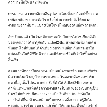
ความระทึกใจ และมีจังหวะ
การมองหาความเพลิดเพลินรูปแบบใหม่ที่ตอบโจทย์ทั้งความ
เพลิดเพลิน ความระทึกใจ แล้วก็สามารถเข้าถึงได้อย่าง
ง่ายดายจากที่บ้าน แปลงเป็นโจทย์ใหญ่ของคนอีกหลายๆคน
สำหรับผมแล้ว วันว่างๆมักจะหมดไปกับการไถโซเชียลมีเดีย
บ่อยๆจนกว่าได้มารู้จักกับ allbet24hr แพลตฟอร์มเกมเดิม
พันออนไลน์ที่บอกได้คำเดียวเลยว่า “เปลี่ยนวันน่าระอาให้
แปลงเป็นวันที่มีชีวิตชีวา” และมีจังหวะชีวิตที่เร้าใจขึ้นอย่าง
สิ้นเชิง
ตอนแรกที่ตกลงใจกดลงทะเบียนสมัครสมาชิก ผมยอมรับว่า
มีความลังเลใจอยู่บ้าง เพราะเหตุว่าในตลาดมีแพลตฟอร์ม
แนวนี้อยู่เต็มไปหมด แต่ว่าสิ่งที่ทำให้ Allbet24hr สะดุด
ตาตั้งแต่ทีแรกเห็นคือความง่ายและใบหน้าของระบบที่ดูเป็น
มิตร ไม่สลับซับซ้อน การฝาก-เบิกเงินที่ทำเป็นเร็วทันใจ
ภายในไม่กี่นาที มันเหมือนเป็นการปลดล็อกความรู้สึกไม่
ค่อยสบายใจขั้นตอนแรก แล้วก็ทำให้ผมพร้อมที่จะก้าวเข้าสู่