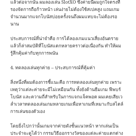
แล้วต่อจากนั้น ผมลองเล่น SlotXO ซึ่งค่ายนี้ผมถูกใจตรงที่
รองจัดการถือก้าวหน้า เล่นง่ายไม่ต้องใช้สเปคสูง แถมเกม
จำนวนมากแจกโบนัสบ่อยครั้งจนถึงผมแทบจะไม่ต้องรอ
นาน
ประสบการณ์ที่น่าจำคือ การได้ลองเกมแนวเสี่ยงอันตราย
แล้วก็ล่าสมบัติที่โบนัสแตกหลายคราวต่อเนื่องกัน ทำให้ผม
รู้สึกคุ้มค่ากับทุกการพนัน
4. ทดลองเล่นทุกค่าย – ประสบการณ์ที่คุ้มค่า
สิ่งหนึ่งที่ผมต้องการชี้แนะคือ การทดลองเล่นทุกค่าย เพราะ
เหตุว่าแต่ละค่ายจะมีไม่เหมือนกัน ทั้งยังด้านธีมเกม ฟีพบร์
โบนัส และความถี่สำหรับในการแจกแจ็คพอต ผมเคยเสียเว
ล่ำเวลาทดลองเล่นเกมหลายเกมเพื่อหาเกมที่เหมาะกับสไตล์
การเล่นของตัวเอง
โดยยิ่งไปกว่านั้นเกมจากค่ายดังชั้นแนวหน้า หากเล่นเป็น
ประจำจะดูได้ว่า กรรมวิธีออกรางวัลของแต่ละค่ายแตกต่าง