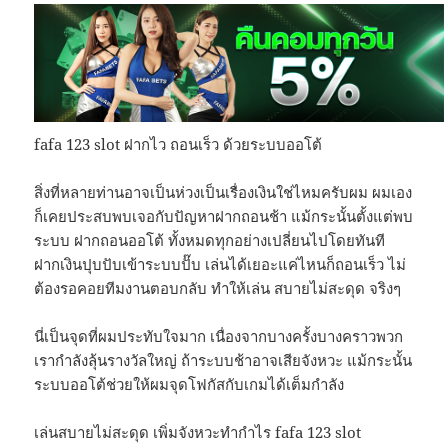
fafa 123 slot ฝากไว ถอนเร็ว ด้วยระบบออโต้
สิ่งที่หลายท่านอาจเป็นห่วงเป็นเรื่องเงินใช่ไหมครับผม ผมเอง
ก็เคยประสบพบเจอกับปัญหาฝากถอนช้า แม้กระนั้นตั้งแต่พบ
ระบบ ฝากถอนออโต้ ทั้งหมดทุกอย่างเปลี่ยนไปโดยทันที
ฝากเงินปุบปับเข้าระบบปั๊บ เล่นได้เยอะแค่ไหนก็ถอนเร็ว ไม่
ต้องรอคอยทีมงานตอบกลับ ทำให้เล่น สบายไม่สะดุด จริงๆ
นี่เป็นจุดที่ผมประทับใจมาก เนื่องจากบางครั้งบางคราวพวก
เรากำลังลุ้นรางวัลใหญ่ ถ้าระบบช้าอาจเสียจังหวะ แม้กระนั้น
ระบบออโต้ช่วยให้ผมจุดโฟกัสกับเกมได้เต็มกำลัง
เล่นสบายไม่สะดุด เพิ่มจังหวะทำกำไร fafa 123 slot