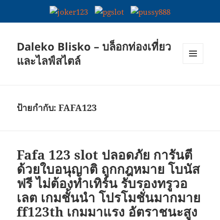
Daleko Blisko – บล็อกท่องเที่ยว
และไลฟ์สไตล์
เมนู
และวิด
เจ็ต
ป้ายกำกับ:
FAFA123
Fafa 123 slot ปลอดภัย การันตี
ด้วยใบอนุญาติ ถูกกฎหมาย โบนัส
ฟรี ไม่ต้องทำเทิร์น รับรองทรูวอ
เลต เกมชั้นนำ โปรโมชั่นมากมาย
ff123th เกมมาแรง อัตราชนะสูง