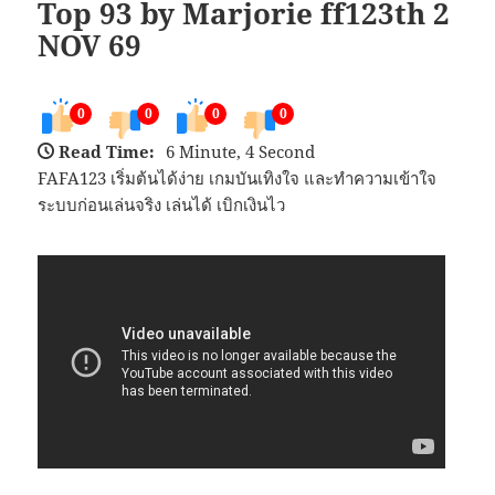
Top 93 by Marjorie ff123th 2
NOV 69
0
0
0
0
Read Time:
6 Minute, 4 Second
FAFA123 เริ่มต้นได้ง่าย เกมบันเทิงใจ และทำความเข้าใจ
ระบบก่อนเล่นจริง เล่นได้ เบิกเงินไว