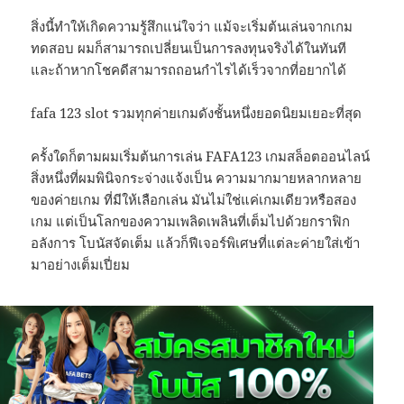
สิ่งนี้ทำให้เกิดความรู้สึกแน่ใจว่า แม้จะเริ่มต้นเล่นจากเกม
ทดสอบ ผมก็สามารถเปลี่ยนเป็นการลงทุนจริงได้ในทันที
และถ้าหากโชคดีสามารถถอนกำไรได้เร็วจากที่อยากได้
fafa 123 slot รวมทุกค่ายเกมดังชั้นหนึ่งยอดนิยมเยอะที่สุด
ครั้งใดก็ตามผมเริ่มต้นการเล่น FAFA123 เกมสล็อตออนไลน์
สิ่งหนึ่งที่ผมพินิจกระจ่างแจ้งเป็น ความมากมายหลากหลาย
ของค่ายเกม ที่มีให้เลือกเล่น มันไม่ใช่แค่เกมเดียวหรือสอง
เกม แต่เป็นโลกของความเพลิดเพลินที่เต็มไปด้วยกราฟิก
อลังการ โบนัสจัดเต็ม แล้วก็ฟีเจอร์พิเศษที่แต่ละค่ายใส่เข้า
มาอย่างเต็มเปี่ยม